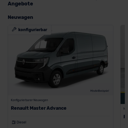
Angebote
Neuwagen
konfigurierbar
Modellbeispiel
Konfigurierbarer Neuwagen
Renault Master Advance
Ne
R
Diesel