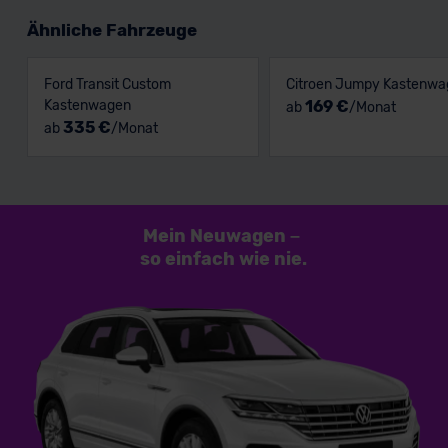
Ähnliche Fahrzeuge
Ford Transit Custom
Citroen Jumpy Kastenwa
Kastenwagen
169 €
ab
/Monat
335 €
ab
/Monat
Mein Neuwagen
–
so einfach
wie nie.