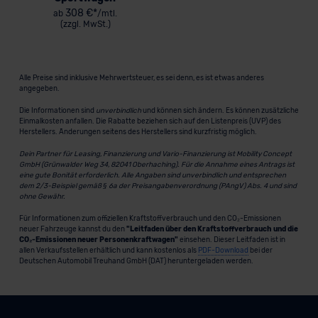
308 €*
ab
/mtl.
(zzgl. MwSt.)
Alle Preise sind inklusive Mehrwertsteuer, es sei denn, es ist etwas anderes
angegeben.
Die Informationen sind
unverbindlich
und können sich ändern. Es können zusätzliche
Einmalkosten anfallen. Die Rabatte beziehen sich auf den Listenpreis (UVP) des
Herstellers. Änderungen seitens des Herstellers sind kurzfristig möglich.
Dein Partner für Leasing, Finanzierung und Vario-Finanzierung ist Mobility Concept
GmbH (Grünwalder Weg 34, 82041 Oberhaching). Für die Annahme eines Antrags ist
eine gute Bonität erforderlich. Alle Angaben sind unverbindlich und entsprechen
dem 2/3-Beispiel gemäß § 6a der Preisangabenverordnung (PAngV) Abs. 4 und sind
ohne Gewähr.
Für Informationen zum offiziellen Kraftstoffverbrauch und den CO₂-Emissionen
neuer Fahrzeuge kannst du den
"Leitfaden über den Kraftstoffverbrauch und die
CO₂-Emissionen neuer Personenkraftwagen"
einsehen. Dieser Leitfaden ist in
allen Verkaufsstellen erhältlich und kann kostenlos als
PDF-Download
bei der
Deutschen Automobil Treuhand GmbH (DAT) heruntergeladen werden.