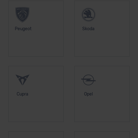
Grundlage eines Angemessenheitsbeschlusses der EU-
Kommission (Art. 45 Abs. 1 DSGVO), von
Standarddatenschutzklauseln (Art. 46 Abs. 2 lit. c
DSGVO) oder wenn Sie hierzu Ihre Einwilligung freiwillig
Peugeot
Skoda
erteilen. Nähere Informationen zu den bestehenden
Datenschutzklauseln können Sie über den Kontakt zu
unserem Datenschutzbeauftragten unter
datenschutz@meinauto.de anfordern.
Datenschutzerklärung
|
Impressum
Cupra
Opel