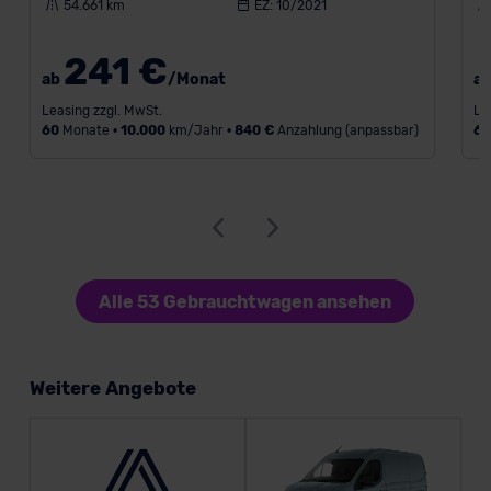
54.661 km
EZ: 10/2021
241 €
ab
/Monat
a
Leasing zzgl. MwSt.
Le
60
Monate •
10.000
km/Jahr •
840 €
Anzahlung (anpassbar)
6
Alle 53 Gebrauchtwagen ansehen
Weitere Angebote