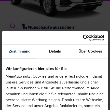
1.
Wunschauto aussuchen
Du wählst dein Lieblingsmodell – wir suchen es für
dich.
Einfach, kostenlos und unverbindlich
. Und
garantiert zu Top-Preisen.
Zustimmung
Details
Über Cookies
2.
Bestes Angebot wählen
Du erhältst ein
individuelles Angebot
– inklusive
Wir konfigurieren hier alles für Sie
kompetenter Beratung und
persönlichem
MeinAuto nutzt Cookies und andere Technologien, damit
Ansprechpartner
. Alles klar? Bestelle deinen
unsere Services und Angebote zuverlässig und sicher
Neuwagen, ganz einfach online.
laufen. So können wir für Sie die Performance im Auge
3.
behalten und Ihnen die für Sie relevanten Inhalte und eine
Einfach losfahren
personalisierte Werbung zeigen. Damit unsere Webseite,
Wir liefern
deinen Neuwagen – auf Wunsch sogar
der Service und unser Angebot funktionieren, sammeln
vor die Haustür
. Und auch während der Laufzeit