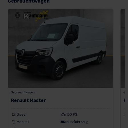
Gebrauchtwagen
Gebrauchtwagen
Ge
Renault Master
R
Diesel
150 PS
Manuell
Nutzfahrzeug