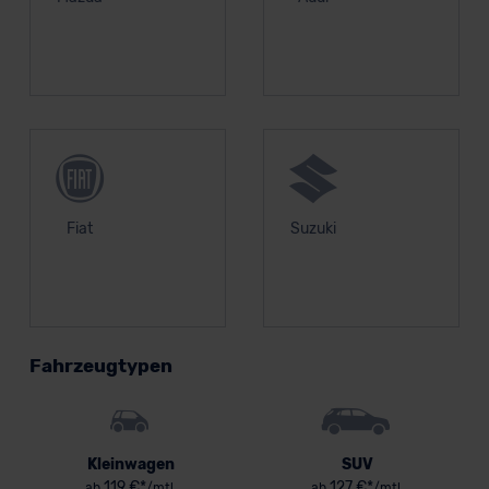
Fiat
Suzuki
Fahrzeugtypen
Kleinwagen
SUV
119 €*
127 €*
ab
/mtl.
ab
/mtl.