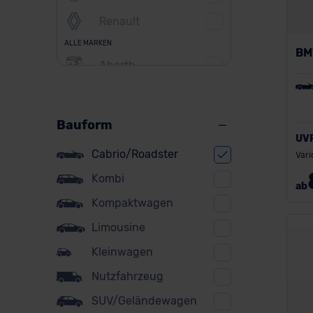
Renault
ALLE MARKEN
BM
Abarth
Alfa Romeo
Alpine
Bauform
UV
Audi
Cabrio/Roadster
Vari
BMW
Kombi
ab
BYD
Kompaktwagen
Citroen
Limousine
Cupra
Kleinwagen
Nutzfahrzeug
DS
SUV/Geländewagen
Dacia