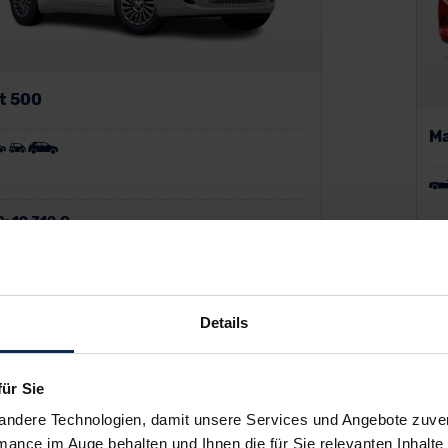
t 500
Ma
P:
19.319 €
o-Finanzierung zzgl. MwSt.
UV
186
€
Var
/Monat
Details
ab
für Sie
andere Technologien, damit unsere Services und Angebote zuverl
mance im Auge behalten und Ihnen die für Sie relevanten Inhalte 