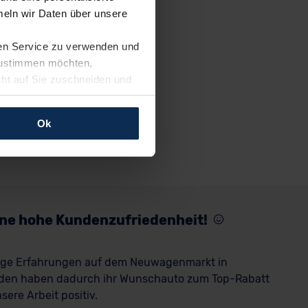
eln wir Daten über unsere
ren Service zu verwenden und
 zustimmen möchten,
cht auf Sie zuschneiden und
llungen jederzeit anpassen
Ok
rfolgen: Wir beabsichtigen
ssen. Soweit eine
age eines
nschutzklauseln (Art. 46
mationen zu den bestehenden
eine hohe Kundenzufriedenheit!
ter datenschutz@meinauto.de
rige Erfahrungen auf dem Neuwagenmarkt in
den haben dadurch ihr Wunschauto zum Top-Rabatt
ere Arbeit positiv.