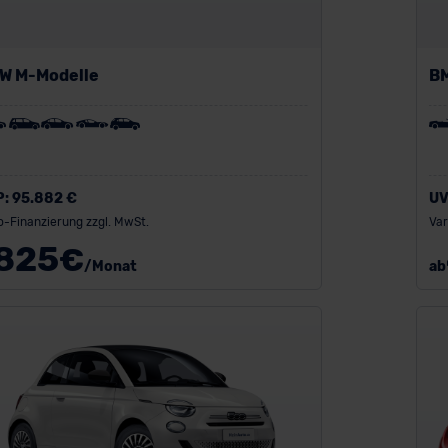
W M-Modelle
B
P:
95.882 €
UV
o-Finanzierung zzgl. MwSt.
Var
825
€
/Monat
ab