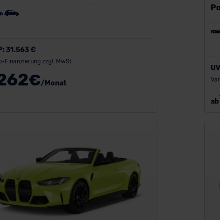
Po
P:
31.563 €
o-Finanzierung zzgl. MwSt.
UV
262
€
Var
/Monat
ab