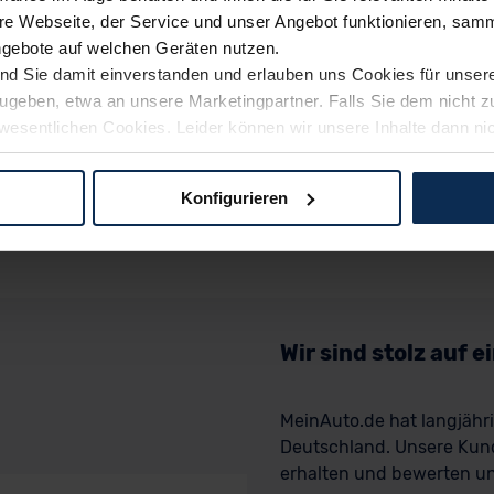
e Webseite, der Service und unser Angebot funktionieren, samm
ngebote auf welchen Geräten nutzen.
ind Sie damit einverstanden und erlauben uns Cookies für unse
rzugeben, etwa an unsere Marketingpartner. Falls Sie dem nicht
wesentlichen Cookies. Leider können wir unsere Inhalte dann ni
 dem Weg zu Ihrem Neuwagen unterstützen. Sie können die Einste
Konfigurieren
logien und Cookies gilt – soweit keine detaillierteren Angaben e
ger außerhalb der EU zu übermitteln oder dort verarbeiten zu la
rhalb der EU erfolgt, erfolgt dies ausschließlich auf der Grundl
 der EU-Kommission (Art. 45 Abs. 1 DSGVO), von Standarddate
n Sie hierzu Ihre Einwilligung freiwillig erteilen. Nähere Infor
Wir sind stolz auf 
 Sie über den Kontakt zu unserem Datenschutzbeauftragten un
MeinAuto.de hat langjäh
pressum
Deutschland. Unsere Kun
erhalten und bewerten uns