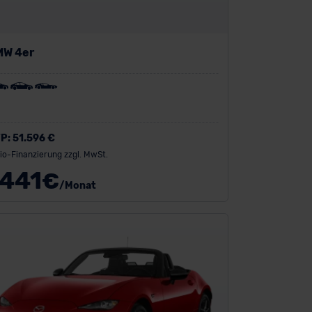
MW 4er
P:
51.596 €
io-Finanzierung zzgl. MwSt.
441
€
/Monat