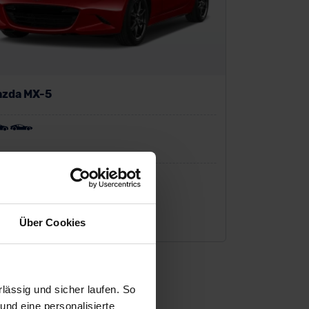
zda MX-5
P:
28.731 €
io-Finanzierung zzgl. MwSt.
215
€
Über Cookies
/Monat
ässig und sicher laufen. So
und eine personalisierte