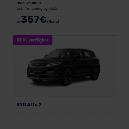
UVP:
37.806 €
Vario-Finanzierung zzgl. MwSt.
357
€
ab
/Monat
DEAL verfügbar
BYD Atto 2