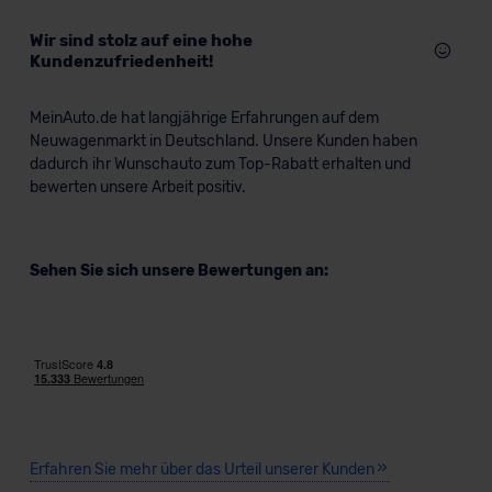
Standarddatenschutzklauseln (Art. 46 Abs. 2 lit. c
Wir sind stolz auf eine hohe
DSGVO) oder wenn Sie hierzu Ihre Einwilligung freiwillig
Kundenzufriedenheit!
erteilen. Nähere Informationen zu den bestehenden
Datenschutzklauseln können Sie über den Kontakt zu
MeinAuto.de hat langjährige Erfahrungen auf dem
unserem Datenschutzbeauftragten unter
Neuwagenmarkt in Deutschland. Unsere Kunden haben
datenschutz@meinauto.de anfordern.
dadurch ihr Wunschauto zum Top-Rabatt erhalten und
bewerten unsere Arbeit positiv.
Datenschutzerklärung
|
Impressum
Sehen Sie sich unsere Bewertungen an:
Erfahren Sie mehr über das Urteil unserer Kunden