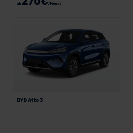
270
€
ab
/Monat
BYD Atto 3