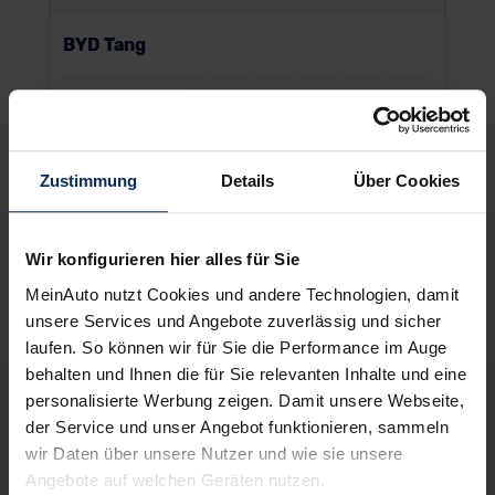
BYD Tang
Zustimmung
Details
Über Cookies
UVP:
63.025 €
Vario-Finanzierung zzgl. MwSt.
520
€
ab
/Monat
Wir konfigurieren hier alles für Sie
MeinAuto nutzt Cookies und andere Technologien, damit
unsere Services und Angebote zuverlässig und sicher
laufen. So können wir für Sie die Performance im Auge
behalten und Ihnen die für Sie relevanten Inhalte und eine
personalisierte Werbung zeigen. Damit unsere Webseite,
Deine Vorteile bei MeinAuto.de
der Service und unser Angebot funktionieren, sammeln
wir Daten über unsere Nutzer und wie sie unsere
Angebote auf welchen Geräten nutzen.