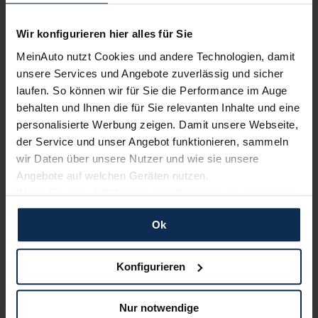
Wir konfigurieren hier alles für Sie
Testberichte
MeinAuto nutzt Cookies und andere Technologien, damit
unsere Services und Angebote zuverlässig und sicher
laufen. So können wir für Sie die Performance im Auge
KI-generiert
behalten und Ihnen die für Sie relevanten Inhalte und eine
personalisierte Werbung zeigen. Damit unsere Webseite,
der Service und unser Angebot funktionieren, sammeln
wir Daten über unsere Nutzer und wie sie unsere
Angebote auf welchen Geräten nutzen.
Wenn Sie das „OK“ finden, sind Sie damit einverstanden
und erlauben uns Cookies für unseren Service zu
Ok
verwenden und diese Daten an Dritte weiterzugeben,
etwa an unsere Marketingpartner. Falls Sie dem nicht
zustimmen möchten, beschränken wir uns auf die
Konfigurieren
wesentlichen Cookies. Leider können wir unsere Inhalte
dann nicht auf Sie zuschneiden und Sie somit nicht
Lexus NX im Test (2023): Mehr Premium für
Nur notwendige
perfekt auf dem Weg zu Ihrem Neuwagen unterstützen.
Toyotas Luxus-Mittelklasse-SUV