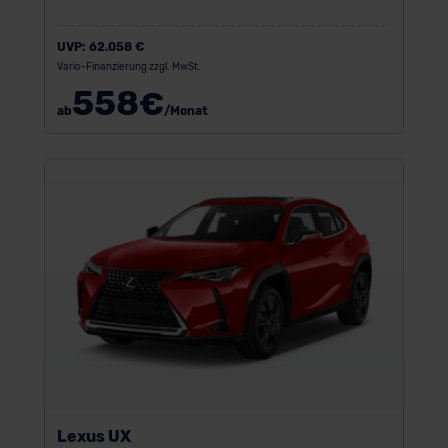
UVP:
62.058 €
Vario-Finanzierung zzgl. MwSt.
558
€
ab
/Monat
Lexus UX