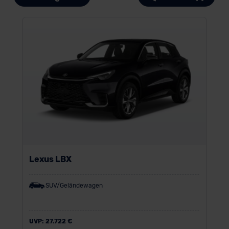
Lexus LBX
SUV/Geländewagen
UVP:
27.722 €