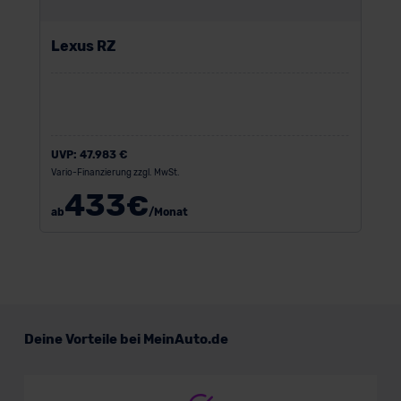
Lexus RZ
UVP:
47.983 €
Vario-Finanzierung zzgl. MwSt.
433
€
ab
/Monat
Deine Vorteile bei MeinAuto.de