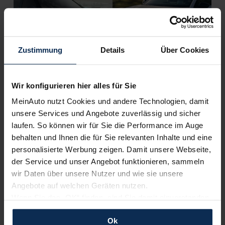
Zustimmung
Details
Über Cookies
Citroen e-C4 oder Peugeot e-2008 (Test 2022): So
Wir konfigurieren hier alles für Sie
verschieden können Geschwister sein
MeinAuto nutzt Cookies und andere Technologien, damit
unsere Services und Angebote zuverlässig und sicher
laufen. So können wir für Sie die Performance im Auge
Weitere Artikel im Automagazin
behalten und Ihnen die für Sie relevanten Inhalte und eine
personalisierte Werbung zeigen. Damit unsere Webseite,
zum Automagazin
der Service und unser Angebot funktionieren, sammeln
wir Daten über unsere Nutzer und wie sie unsere
Angebote auf welchen Geräten nutzen.
Nachrichten
Wenn Sie das „OK“ finden, sind Sie damit einverstanden
und erlauben uns Cookies für unseren Service zu
KI-generiert
Ok
verwenden und diese Daten an Dritte weiterzugeben,