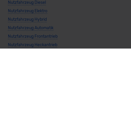
Nutzfahrzeug Diesel
Nutzfahrzeug Elektro
Nutzfahrzeug Hybrid
Nutzfahrzeug Automatik
Nutzfahrzeug Frontantrieb
Nutzfahrzeug Heckantrieb
Nutzfahrzeug Allradantrieb
Weitere Themen
Sparsamste Diesel: Spritsparende Neuwagen mit Dieselmotor
Mild-Hybrid Modelle: Diese Modelle sind die besten
Campingautos: Diese Autos eignen sich zum Campen (2026)
Autos für Camper Ausbau: Das sind die perfekten
Basisfahrzeuge (2026)
Kastenwagen Selbstausbau: Diese 10 Modelle eignen sich
(2026)