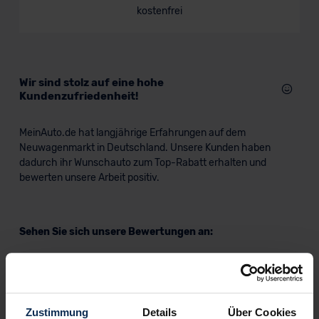
kostenfrei
Verkauf startet in Kürze
Bald verfügbar
Wir sind stolz auf eine hohe
KI-generiert
Kundenzufriedenheit!
MeinAuto.de hat langjährige Erfahrungen auf dem
Neuwagenmarkt in Deutschland. Unsere Kunden haben
dadurch ihr Wunschauto zum Top-Rabatt erhalten und
bewerten unsere Arbeit positiv.
Peugeot Boxer Normal Pritschenwagen
Sehen Sie sich unsere Bewertungen an:
Nutzfahrzeug
Verkauf startet in Kürze
Zustimmung
Details
Über Cookies