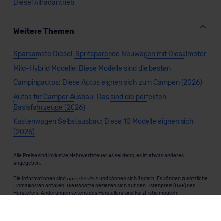
Diesel Allradantrieb
Weitere Themen
Sparsamste Diesel: Spritsparende Neuwagen mit Dieselmotor
Mild-Hybrid Modelle: Diese Modelle sind die besten
Campingautos: Diese Autos eignen sich zum Campen (2026)
Autos für Camper Ausbau: Das sind die perfekten
Basisfahrzeuge (2026)
Kastenwagen Selbstausbau: Diese 10 Modelle eignen sich
(2026)
Alle Preise sind inklusive Mehrwertsteuer, es sei denn, es ist etwas anderes
angegeben.
Die Informationen sind
unverbindlich
und können sich ändern. Es können zusätzliche
Einmalkosten anfallen. Die Rabatte beziehen sich auf den Listenpreis (UVP) des
Herstellers. Änderungen seitens des Herstellers sind kurzfristig möglich.
Dein Partner für Leasing, Finanzierung und Vario-Finanzierung ist Mobility Concept
GmbH (Grünwalder Weg 34, 82041 Oberhaching). Für die Annahme eines Antrags ist