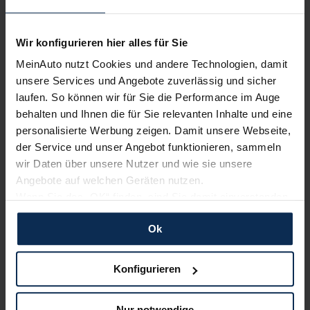
Erfahren Sie mehr über das Urteil unserer Kunden
Wir konfigurieren hier alles für Sie
MeinAuto nutzt Cookies und andere Technologien, damit
unsere Services und Angebote zuverlässig und sicher
Testberichte
laufen. So können wir für Sie die Performance im Auge
behalten und Ihnen die für Sie relevanten Inhalte und eine
personalisierte Werbung zeigen. Damit unsere Webseite,
KI-generiert
der Service und unser Angebot funktionieren, sammeln
wir Daten über unsere Nutzer und wie sie unsere
Angebote auf welchen Geräten nutzen.
Wenn Sie das „OK“ finden, sind Sie damit einverstanden
und erlauben uns Cookies für unseren Service zu
Ok
verwenden und diese Daten an Dritte weiterzugeben,
etwa an unsere Marketingpartner. Falls Sie dem nicht
zustimmen möchten, beschränken wir uns auf die
Konfigurieren
Peugeot e-Boxer (Test 2022): Steigert oder
wesentlichen Cookies. Leider können wir unsere Inhalte
senkt der E-Antrieb den Nutzwert des Top-
dann nicht auf Sie zuschneiden und Sie somit nicht
LCVs?
Nur notwendige