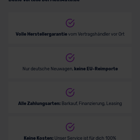
Verkauf startet in Kürze
Volle Herstellergarantie
vom Vertragshändler vor Ort
Bald verfügbar
KI-generiert
Nur deutsche Neuwagen,
keine EU-Reimporte
Alle Zahlungsarten:
Barkauf, Finanzierung, Leasing
Peugeot Boxer Bus
Nutzfahrzeug
Keine Kosten:
Unser Service ist für dich 100%