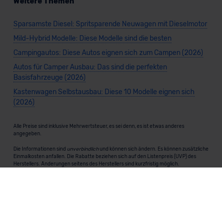
Weitere Themen
Sparsamste Diesel: Spritsparende Neuwagen mit Dieselmotor
Mild-Hybrid Modelle: Diese Modelle sind die besten
Campingautos: Diese Autos eignen sich zum Campen (2026)
Autos für Camper Ausbau: Das sind die perfekten
Basisfahrzeuge (2026)
Kastenwagen Selbstausbau: Diese 10 Modelle eignen sich
(2026)
Alle Preise sind inklusive Mehrwertsteuer, es sei denn, es ist etwas anderes
angegeben.
Die Informationen sind
unverbindlich
und können sich ändern. Es können zusätzliche
Einmalkosten anfallen. Die Rabatte beziehen sich auf den Listenpreis (UVP) des
Herstellers. Änderungen seitens des Herstellers sind kurzfristig möglich.
Dein Partner für Leasing, Finanzierung und Vario-Finanzierung ist Mobility Concept
GmbH (Grünwalder Weg 34, 82041 Oberhaching). Für die Annahme eines Antrags ist
eine gute Bonität erforderlich. Alle Angaben sind unverbindlich und entsprechen
dem 2/3-Beispiel gemäß § 6a der Preisangabenverordnung (PAngV) Abs. 4 und sind
ohne Gewähr.