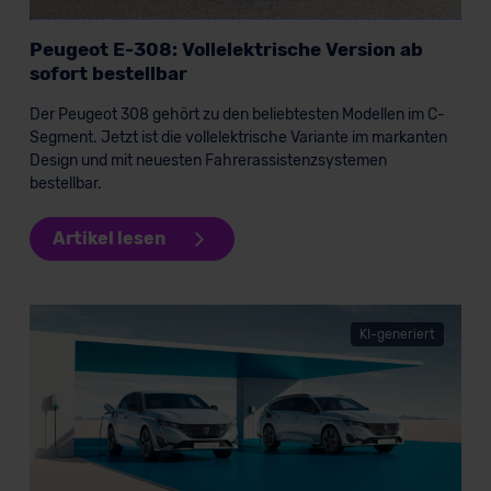
Kommission (Art. 45 Abs. 1 DSGVO), von
Standarddatenschutzklauseln (Art. 46 Abs. 2 lit. c
Peugeot E-308: Vollelektrische Version ab
DSGVO) oder wenn Sie hierzu Ihre Einwilligung freiwillig
sofort bestellbar
erteilen. Nähere Informationen zu den bestehenden
Der Peugeot 308 gehört zu den beliebtesten Modellen im C-
Datenschutzklauseln können Sie über den Kontakt zu
Segment. Jetzt ist die vollelektrische Variante im markanten
unserem Datenschutzbeauftragten unter
Design und mit neuesten Fahrerassistenzsystemen
datenschutz@meinauto.de anfordern.
bestellbar.
Datenschutzerklärung
|
Impressum
Artikel lesen
KI-generiert