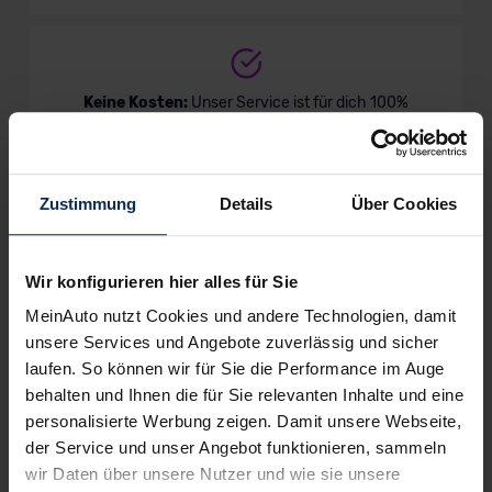
Keine Kosten:
Unser Service ist für dich 100%
kostenfrei
Zustimmung
Details
Über Cookies
Wir sind stolz auf eine hohe
Kundenzufriedenheit!
Wir konfigurieren hier alles für Sie
MeinAuto.de hat langjährige Erfahrungen auf dem
MeinAuto nutzt Cookies und andere Technologien, damit
Neuwagenmarkt in Deutschland. Unsere Kunden haben
unsere Services und Angebote zuverlässig und sicher
dadurch ihr Wunschauto zum Top-Rabatt erhalten und
laufen. So können wir für Sie die Performance im Auge
bewerten unsere Arbeit positiv.
behalten und Ihnen die für Sie relevanten Inhalte und eine
personalisierte Werbung zeigen. Damit unsere Webseite,
der Service und unser Angebot funktionieren, sammeln
Sehen Sie sich unsere Bewertungen an:
wir Daten über unsere Nutzer und wie sie unsere