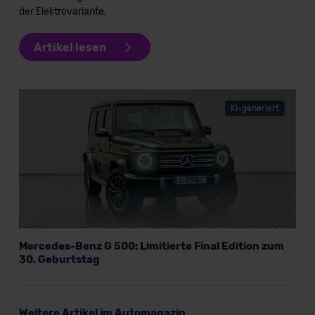
soweit keine detaillierteren Angaben erfolgen: Wir
der Elektrovariante.
beabsichtigen nicht, diese Daten an Empfänger
außerhalb der EU zu übermitteln oder dort verarbeiten zu
Artikel lesen
lassen. Soweit eine Übermittlung in ein Land außerhalb
der EU erfolgt, erfolgt dies ausschließlich auf der
Grundlage eines Angemessenheitsbeschlusses der EU-
Kommission (Art. 45 Abs. 1 DSGVO), von
KI-generiert
Standarddatenschutzklauseln (Art. 46 Abs. 2 lit. c
DSGVO) oder wenn Sie hierzu Ihre Einwilligung freiwillig
erteilen. Nähere Informationen zu den bestehenden
Datenschutzklauseln können Sie über den Kontakt zu
unserem Datenschutzbeauftragten unter
datenschutz@meinauto.de anfordern.
Datenschutzerklärung
|
Impressum
Mercedes-Benz G 500: Limitierte Final Edition zum
30. Geburtstag
Weitere Artikel im Automagazin