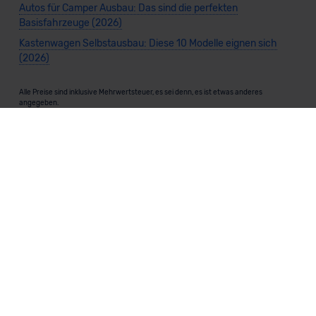
Autos für Camper Ausbau: Das sind die perfekten
Basisfahrzeuge (2026)
Kastenwagen Selbstausbau: Diese 10 Modelle eignen sich
(2026)
Alle Preise sind inklusive Mehrwertsteuer, es sei denn, es ist etwas anderes
angegeben.
Die Informationen sind
unverbindlich
und können sich ändern. Es können zusätzliche
Einmalkosten anfallen. Die Rabatte beziehen sich auf den Listenpreis (UVP) des
Herstellers. Änderungen seitens des Herstellers sind kurzfristig möglich.
Dein Partner für Leasing, Finanzierung und Vario-Finanzierung ist Mobility Concept
GmbH (Grünwalder Weg 34, 82041 Oberhaching). Für die Annahme eines Antrags ist
eine gute Bonität erforderlich. Alle Angaben sind unverbindlich und entsprechen
dem 2/3-Beispiel gemäß § 6a der Preisangabenverordnung (PAngV) Abs. 4 und sind
ohne Gewähr.
Für Informationen zum offiziellen Kraftstoffverbrauch und den CO₂-Emissionen
neuer Fahrzeuge kannst du den
"Leitfaden über den Kraftstoffverbrauch und die
CO₂-Emissionen neuer Personenkraftwagen"
einsehen. Dieser Leitfaden ist in
allen Verkaufsstellen erhältlich und kann kostenlos als
PDF-Download
bei der
Deutschen Automobil Treuhand GmbH (DAT) heruntergeladen werden.