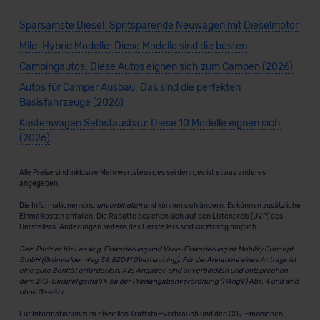
Sparsamste Diesel: Spritsparende Neuwagen mit Dieselmotor
Mild-Hybrid Modelle: Diese Modelle sind die besten
Campingautos: Diese Autos eignen sich zum Campen (2026)
Autos für Camper Ausbau: Das sind die perfekten
Basisfahrzeuge (2026)
Kastenwagen Selbstausbau: Diese 10 Modelle eignen sich
(2026)
Alle Preise sind inklusive Mehrwertsteuer, es sei denn, es ist etwas anderes
angegeben.
Die Informationen sind
unverbindlich
und können sich ändern. Es können zusätzliche
Einmalkosten anfallen. Die Rabatte beziehen sich auf den Listenpreis (UVP) des
Herstellers. Änderungen seitens des Herstellers sind kurzfristig möglich.
Dein Partner für Leasing, Finanzierung und Vario-Finanzierung ist Mobility Concept
GmbH (Grünwalder Weg 34, 82041 Oberhaching). Für die Annahme eines Antrags ist
eine gute Bonität erforderlich. Alle Angaben sind unverbindlich und entsprechen
dem 2/3-Beispiel gemäß § 6a der Preisangabenverordnung (PAngV) Abs. 4 und sind
ohne Gewähr.
Für Informationen zum offiziellen Kraftstoffverbrauch und den CO₂-Emissionen