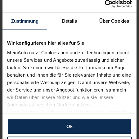
Erfahren Sie mehr über das Urteil unserer Kunden
Zustimmung
Details
Über Cookies
Testberichte
Wir konfigurieren hier alles für Sie
KI-generiert
MeinAuto nutzt Cookies und andere Technologien, damit
unsere Services und Angebote zuverlässig und sicher
laufen. So können wir für Sie die Performance im Auge
behalten und Ihnen die für Sie relevanten Inhalte und eine
personalisierte Werbung zeigen. Damit unsere Webseite,
der Service und unser Angebot funktionieren, sammeln
wir Daten über unsere Nutzer und wie sie unsere
Angebote auf welchen Geräten nutzen.
Wenn Sie das „OK“ finden, sind Sie damit einverstanden
Mercedes EQE (Test 2022): Die elektrische
Business-Limousine als Hochgenuss?
und erlauben uns Cookies für unseren Service zu
Ok
verwenden und diese Daten an Dritte weiterzugeben,
Gegenwärtig arbeitet Mercedes daran, die Palette der
etwa an unsere Marketingpartner. Falls Sie dem nicht
batterieelektrischen Submarke “EQ” zu füllen. Neu im