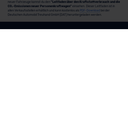
neuer Fahrzeuge kannst du den
"Leitfaden über den Kraftstoffverbrauch und die
CO₂-Emissionen neuer Personenkraftwagen"
einsehen. Dieser Leitfaden ist in
allen Verkaufsstellen erhältlich und kann kostenlos als
PDF-Download
bei der
Deutschen Automobil Treuhand GmbH (DAT) heruntergeladen werden.
MeinAuto.de
ist eine 2007 gegründete, digitale Plattform, die
Neu- und Gebrauchtwagen als Leasing, Finanzierung oder
zum Kauf anbietet, transparent vergleichbar macht und
markenunabhängig berät.
Unternehmen
Produkte und Services
Informationen