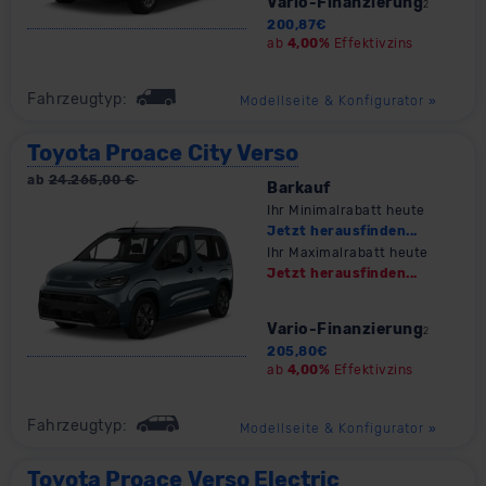
Vario-Finanzierung
2
200,87
€
ab
4,00%
Effektivzins
Fahrzeugtyp:
Modellseite & Konfigurator
»
Toyota Proace City Verso
ab
24.265,00
€
Barkauf
Ihr Minimalrabatt heute
Jetzt herausfinden...
Ihr Maximalrabatt heute
Jetzt herausfinden...
Vario-Finanzierung
2
205,80
€
ab
4,00%
Effektivzins
Fahrzeugtyp:
Modellseite & Konfigurator
»
Toyota Proace Verso Electric