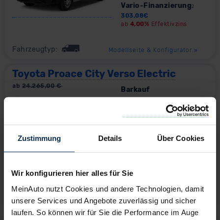
Vario-Finanzierung
2
303,08
€
ab
4,00%
Effektivzins
Fahrzeugtyp:
Modellseite & Konfigurator
»
Toyota Proace City Verso Electric
ab
24.265,00
€
Barkauf
Ihr Minimalrabatt heute
Jetzt herausfinden...
Ihr Maximalrabatt heute
Jetzt herausfinden...
Zustimmung
Details
Über Cookies
Vario-Finanzierung
2
431,73
€
ab
4,00%
Effektivzins
Wir konfigurieren hier alles für Sie
MeinAuto nutzt Cookies und andere Technologien, damit
Fahrzeugtyp:
Modellseite & Konfigurator
»
unsere Services und Angebote zuverlässig und sicher
laufen. So können wir für Sie die Performance im Auge