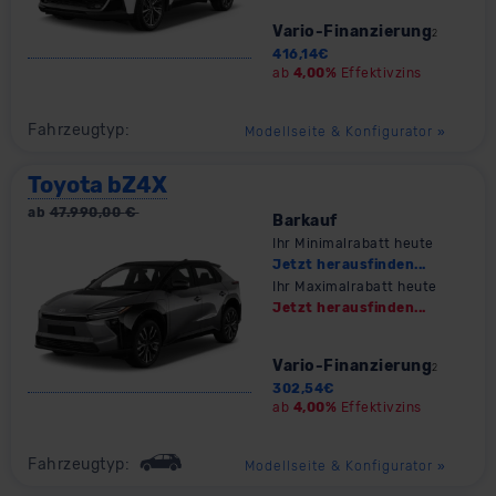
Vario-Finanzierung
2
416,14
€
ab
4,00%
Effektivzins
Fahrzeugtyp:
Modellseite & Konfigurator
»
Toyota bZ4X
ab
47.990,00
€
Barkauf
Ihr Minimalrabatt heute
Jetzt herausfinden...
Ihr Maximalrabatt heute
Jetzt herausfinden...
Vario-Finanzierung
2
302,54
€
ab
4,00%
Effektivzins
Fahrzeugtyp:
Modellseite & Konfigurator
»