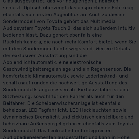
Glas ausgestattet, das vor neugierigen Einblicken
schützt. Optisch überzeugt das ansprechende Fahrzeug
ebenfalls vom ersten Augenblick an. Auch zu diesem
Sondermodell von Toyota gehört das Multimedia
Audiosystem Toyota Touch 2, das sich außerdem intuitiv
bedienen lässt. Dazu gehört ebenfalls eine
Rückfahrkamera, die noch mehr Komfort bietet, wenn Sie
mit dem Sondermodell unterwegs sind. Weitere Details
der exklusiven Ausstattung sind die
Abblendlichtautomatik, eine elektronische
Geschwindigkeitsregelanlage und ein Regensensor. Die
komfortable Klimaautomatik sowie Lederlenkrad- und
schaltknauf runden die hochwertige Ausstattung des
Sondermodells angemessen ab. Exklusiv dabei ist eine
Sitzheizung, sowohl für den Fahrer als auch für den
Beifahrer. Die Scheibenwischeranlage ist ebenfalls
beheizbar. LED Tagfahrlicht, LED Heckleuchten sowie
dynamisches Bremslicht und elektrisch einstellbare und
beheizbare Außenspiegel gehören ebenfalls zum Toyota
Sondermodell. Das Lenkrad ist mit integrierten
Audiobedienelementen ausgestattet und kann in Höhe