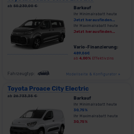
ab
50.230,00
€
Barkauf
Ihr Minimalrabatt heute
Jetzt herausfinden...
Ihr Maximalrabatt heute
Jetzt herausfinden...
Vario-Finanzierung
2
489,06
€
ab
4,00%
Effektivzins
Fahrzeugtyp:
Modellseite & Konfigurator
»
Toyota Proace City Electric
ab
26.733,35
€
Barkauf
Ihr Minimalrabatt heute
30,75
%
Ihr Maximalrabatt heute
30,75
%