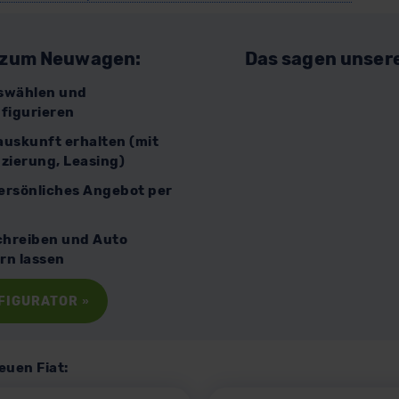
n zum Neuwagen:
Das sagen unser
swählen und
figurieren
sauskunft erhalten (mit
zierung, Leasing)
Persönliches Angebot per
chreiben und Auto
ern lassen
NFIGURATOR
»
euen Fiat: