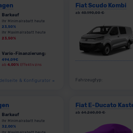
agen
Fiat Scudo Kombi
ab
40.190,00
€
Barkauf
Ihr Minimalrabatt heute
23,50
%
Ihr Maximalrabatt heute
23,50
%
Vario-Finanzierung
2
494,09
€
ab
4,00%
Effektivzins
Fahrzeugtyp:
dellseite & Konfigurator
»
gen
Fiat E-Ducato Kas
ab
64.260,00
€
Barkauf
Ihr Minimalrabatt heute
32,00
%
Ihr Maximalrabatt heute