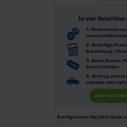
In vier Schritte
1. Wunschauto au
unverbindlich kon
2. Sofortige Prei
Barzahlung, Finan
3. Keine Kosten: 
Email erhalten
4. Vertrag unters
abholen oder lief
ZUM FIAT KO
Konfigurieren Sie jetzt Ihren n