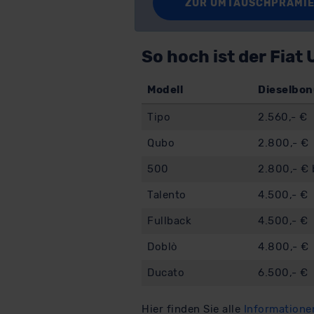
ZUR UMTAUSCHPRÄMIE
So hoch ist der Fiat
Modell
Dieselbon
Tipo
2.560,- €
Qubo
2.800,- €
500
2.800,- € 
Talento
4.500,- €
Fullback
4.500,- €
Doblò
4.800,- €
Ducato
6.500,- €
Hier finden Sie alle
Informatione