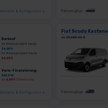
Fahrzeugtyp:
dellseite & Konfigurator
»
Fiat Scudo Kasten
ab
38.080,00
€
Barkauf
Ihr Minimalrabatt heute
26,00
%
Ihr Maximalrabatt heute
26,50
%
Vario-Finanzierung
2
185,91
€
ab
4,00%
Effektivzins
Fahrzeugtyp:
dellseite & Konfigurator
»