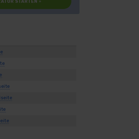
RATOR STARTEN
»
te
te
e
seite
lseite
ite
eite