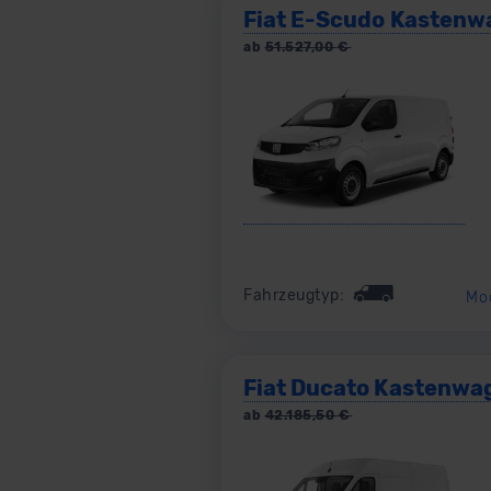
Fiat E-Scudo Kastenw
ab
51.527,00
€
Fahrzeugtyp:
Mo
Fiat Ducato Kastenwa
ab
42.185,50
€