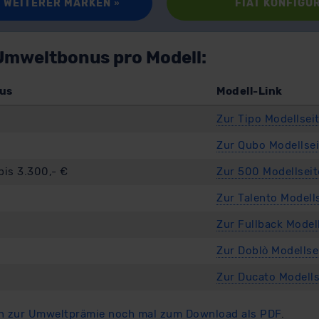
 WEITERER MARKEN
»
FIAT KONFIGU
 Umweltbonus pro Modell:
us
Modell-Link
Zur Tipo Modellsei
Zur Qubo Modellsei
bis 3.300,- €
Zur 500 Modellseit
Zur Talento Modell
Zur Fullback Model
Zur Doblò Modellse
Zur Ducato Modells
n zur Umweltprämie noch mal zum Download als PDF
.