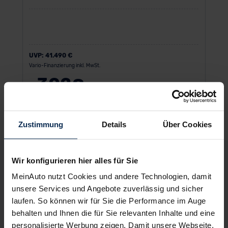
UVP:
41.490 €
Vario-Finanzierung inkl. MwSt.
302
€
ab
/Monat
Zustimmung
Details
Über Cookies
Deine Vorteile bei MeinAuto.de
Wir konfigurieren hier alles für Sie
MeinAuto nutzt Cookies und andere Technologien, damit
unsere Services und Angebote zuverlässig und sicher
laufen. So können wir für Sie die Performance im Auge
behalten und Ihnen die für Sie relevanten Inhalte und eine
Volle Herstellergarantie
vom Vertragshändler vor Ort
personalisierte Werbung zeigen. Damit unsere Webseite,