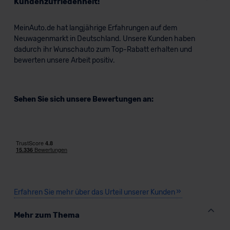
Kundenzufriedenheit!
lassen. Soweit eine Übermittlung in ein Land außerhalb
der EU erfolgt, erfolgt dies ausschließlich auf der
Grundlage eines Angemessenheitsbeschlusses der EU-
MeinAuto.de hat langjährige Erfahrungen auf dem
Kommission (Art. 45 Abs. 1 DSGVO), von
Neuwagenmarkt in Deutschland. Unsere Kunden haben
dadurch ihr Wunschauto zum Top-Rabatt erhalten und
Standarddatenschutzklauseln (Art. 46 Abs. 2 lit. c
bewerten unsere Arbeit positiv.
DSGVO) oder wenn Sie hierzu Ihre Einwilligung freiwillig
erteilen. Nähere Informationen zu den bestehenden
Datenschutzklauseln können Sie über den Kontakt zu
Sehen Sie sich unsere Bewertungen an:
unserem Datenschutzbeauftragten unter
datenschutz@meinauto.de anfordern.
Datenschutzerklärung
|
Impressum
Erfahren Sie mehr über das Urteil unserer Kunden
Mehr zum Thema