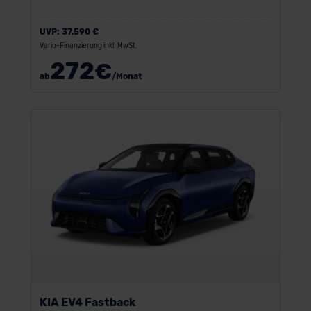
UVP:
37.590 €
Vario-Finanzierung inkl. MwSt.
272
€
ab
/Monat
KIA EV4 Fastback