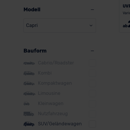
UV
Alpine
Modell
Vari
Audi
Capri
ab
BMW
BYD
Bauform
Citroen
Cupra
Cabrio/Roadster
DS
Kombi
Kompaktwagen
Dacia
Limousine
Fiat
Kleinwagen
Ford
Nutzfahrzeug
Honda
SUV/Geländewagen
Hyundai