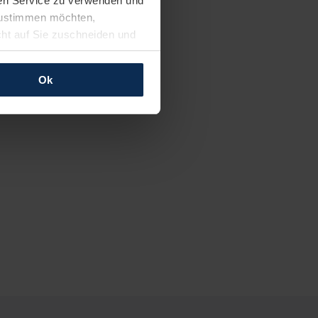
ren Service zu verwenden und
 zustimmen möchten,
cht auf Sie zuschneiden und
llungen jederzeit anpassen
Ok
rfolgen: Wir beabsichtigen
ssen. Soweit eine
age eines
nschutzklauseln (Art. 46
mationen zu den bestehenden
ter datenschutz@meinauto.de