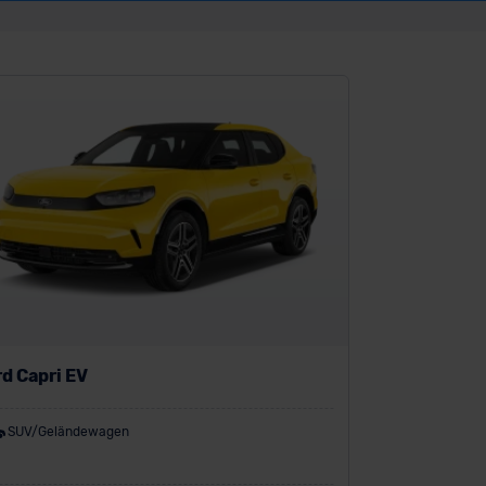
d Capri EV
SUV/Geländewagen