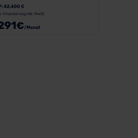
P:
42.400 €
o-Finanzierung inkl. MwSt.
291
€
/Monat