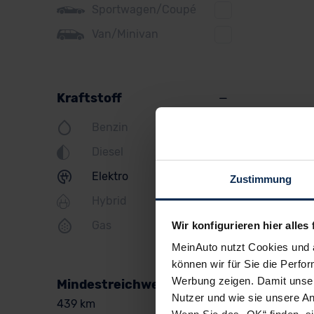
Sportwagen/Coupé
Jeep
Van/Minivan
KIA
Land Rover
Kraftstoff
Lexus
Benzin
MINI
Diesel
Mazda
Elektro
Zustimmung
Mercedes
Hybrid
Mitsubishi
Gas
Wir konfigurieren hier alles 
Nissan
MeinAuto nutzt Cookies und 
Opel
können wir für Sie die Perfor
Werbung zeigen. Damit unser
Mindestreichweite
Peugeot
Nutzer und wie sie unsere A
439 km