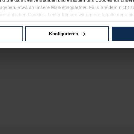
ind Sie damit einverstanden und erlauben uns Cookies für unse
rzugeben, etwa an unsere Marketingpartner. Falls Sie dem nicht
wesentlichen Cookies. Leider können wir unsere Inhalte dann ni
 dem Weg zu Ihrem Neuwagen unterstützen. Sie können die Einste
Konfigurieren
logien und Cookies gilt – soweit keine detaillierteren Angaben e
ger außerhalb der EU zu übermitteln oder dort verarbeiten zu la
rhalb der EU erfolgt, erfolgt dies ausschließlich auf der Grundl
 der EU-Kommission (Art. 45 Abs. 1 DSGVO), von Standarddate
n Sie hierzu Ihre Einwilligung freiwillig erteilen. Nähere Infor
 Sie über den Kontakt zu unserem Datenschutzbeauftragten un
pressum