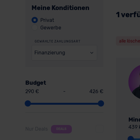
Meine Konditionen
1 verf
Privat
Gewerbe
alle lösch
GEWÄHLTE ZAHLUNGSART
Finanzierung
Budget
290 €
-
426 €
Min
439 
Nur Deals
DEALS