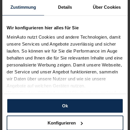
Zustimmung
Details
Über Cookies
Nur deutsche Neuwagen,
keine EU-Reimporte
Wir konfigurieren hier alles für Sie
MeinAuto nutzt Cookies und andere Technologien, damit
unsere Services und Angebote zuverlässig und sicher
Alle Zahlungsarten:
Barkauf, Finanzierung, Leasing
laufen. So können wir für Sie die Performance im Auge
behalten und Ihnen die für Sie relevanten Inhalte und eine
personalisierte Werbung zeigen. Damit unsere Webseite,
der Service und unser Angebot funktionieren, sammeln
wir Daten über unsere Nutzer und wie sie unsere
Keine Kosten:
Unser Service ist für dich 100%
Angebote auf welchen Geräten nutzen.
kostenfrei
Wenn Sie das „OK“ finden, sind Sie damit einverstanden
und erlauben uns Cookies für unseren Service zu
Ok
verwenden und diese Daten an Dritte weiterzugeben,
etwa an unsere Marketingpartner. Falls Sie dem nicht
Wir sind stolz auf eine hohe
zustimmen möchten, beschränken wir uns auf die
Konfigurieren
Kundenzufriedenheit!
wesentlichen Cookies. Leider können wir unsere Inhalte