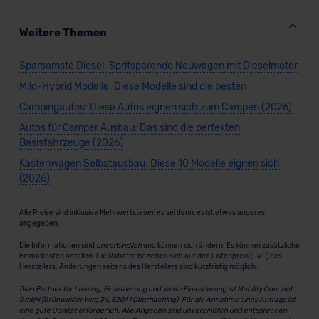
Weitere Themen
Sparsamste Diesel: Spritsparende Neuwagen mit Dieselmotor
Mild-Hybrid Modelle: Diese Modelle sind die besten
Campingautos: Diese Autos eignen sich zum Campen (2026)
Autos für Camper Ausbau: Das sind die perfekten
Basisfahrzeuge (2026)
Kastenwagen Selbstausbau: Diese 10 Modelle eignen sich
(2026)
Alle Preise sind inklusive Mehrwertsteuer, es sei denn, es ist etwas anderes
angegeben.
Die Informationen sind
unverbindlich
und können sich ändern. Es können zusätzliche
Einmalkosten anfallen. Die Rabatte beziehen sich auf den Listenpreis (UVP) des
Herstellers. Änderungen seitens des Herstellers sind kurzfristig möglich.
Dein Partner für Leasing, Finanzierung und Vario-Finanzierung ist Mobility Concept
GmbH (Grünwalder Weg 34, 82041 Oberhaching). Für die Annahme eines Antrags ist
eine gute Bonität erforderlich. Alle Angaben sind unverbindlich und entsprechen