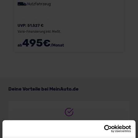
Nutzfahrzeug
UVP:
51.527 €
Vario-Finanzierung inkl. MwSt.
495
€
ab
/Monat
Deine Vorteile bei MeinAuto.de
Volle Herstellergarantie
vom Vertragshändler vor Ort