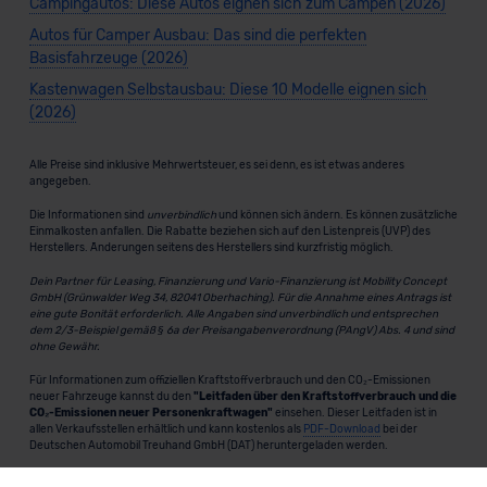
Campingautos: Diese Autos eignen sich zum Campen (2026)
Autos für Camper Ausbau: Das sind die perfekten
Basisfahrzeuge (2026)
Kastenwagen Selbstausbau: Diese 10 Modelle eignen sich
(2026)
Alle Preise sind inklusive Mehrwertsteuer, es sei denn, es ist etwas anderes
angegeben.
Die Informationen sind
unverbindlich
und können sich ändern. Es können zusätzliche
Einmalkosten anfallen. Die Rabatte beziehen sich auf den Listenpreis (UVP) des
Herstellers. Änderungen seitens des Herstellers sind kurzfristig möglich.
Dein Partner für Leasing, Finanzierung und Vario-Finanzierung ist Mobility Concept
GmbH (Grünwalder Weg 34, 82041 Oberhaching). Für die Annahme eines Antrags ist
eine gute Bonität erforderlich. Alle Angaben sind unverbindlich und entsprechen
dem 2/3-Beispiel gemäß § 6a der Preisangabenverordnung (PAngV) Abs. 4 und sind
ohne Gewähr.
Für Informationen zum offiziellen Kraftstoffverbrauch und den CO₂-Emissionen
neuer Fahrzeuge kannst du den
"Leitfaden über den Kraftstoffverbrauch und die
CO₂-Emissionen neuer Personenkraftwagen"
einsehen. Dieser Leitfaden ist in
allen Verkaufsstellen erhältlich und kann kostenlos als
PDF-Download
bei der
Deutschen Automobil Treuhand GmbH (DAT) heruntergeladen werden.