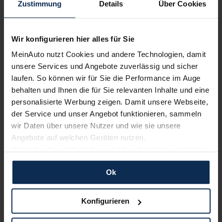
Zustimmung
Details
Über Cookies
Nur deutsche Neuwagen,
keine EU-Reimporte
Wir konfigurieren hier alles für Sie
MeinAuto nutzt Cookies und andere Technologien, damit
unsere Services und Angebote zuverlässig und sicher
laufen. So können wir für Sie die Performance im Auge
Alle Zahlungsarten:
Barkauf, Finanzierung, Leasing
behalten und Ihnen die für Sie relevanten Inhalte und eine
personalisierte Werbung zeigen. Damit unsere Webseite,
der Service und unser Angebot funktionieren, sammeln
wir Daten über unsere Nutzer und wie sie unsere
Angebote auf welchen Geräten nutzen.
Keine Kosten:
Unser Service ist für dich 100%
Wenn Sie das „OK“ finden, sind Sie damit einverstanden
kostenfrei
und erlauben uns Cookies für unseren Service zu
Ok
verwenden und diese Daten an Dritte weiterzugeben,
etwa an unsere Marketingpartner. Falls Sie dem nicht
zustimmen möchten, beschränken wir uns auf die
Wir sind stolz auf eine hohe
Konfigurieren
wesentlichen Cookies. Leider können wir unsere Inhalte
Kundenzufriedenheit!
dann nicht auf Sie zuschneiden und Sie somit nicht