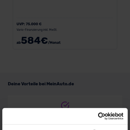
UVP:
75.000 €
Vario-Finanzierung inkl. MwSt.
584
€
ab
/Monat
Deine Vorteile bei MeinAuto.de
Volle Herstellergarantie
vom Vertragshändler vor Ort