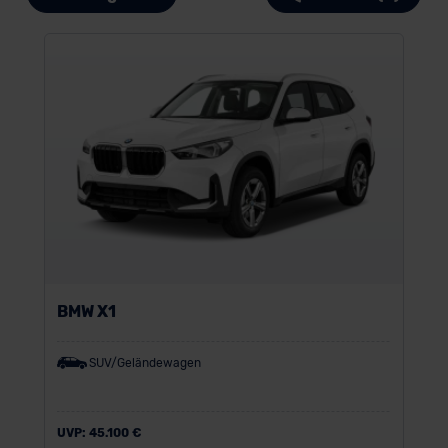
BMW X1
SUV/Geländewagen
UVP:
45.100 €