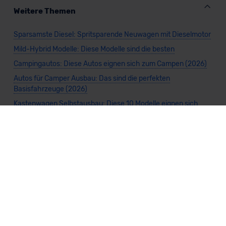
Weitere Themen
Sparsamste Diesel: Spritsparende Neuwagen mit Dieselmotor
Mild-Hybrid Modelle: Diese Modelle sind die besten
Campingautos: Diese Autos eignen sich zum Campen (2026)
Autos für Camper Ausbau: Das sind die perfekten
Basisfahrzeuge (2026)
Kastenwagen Selbstausbau: Diese 10 Modelle eignen sich
(2026)
Alle Preise sind inklusive Mehrwertsteuer, es sei denn, es ist etwas anderes
angegeben.
Die Informationen sind
unverbindlich
und können sich ändern. Es können zusätzliche
Einmalkosten anfallen. Die Rabatte beziehen sich auf den Listenpreis (UVP) des
Herstellers. Änderungen seitens des Herstellers sind kurzfristig möglich.
Dein Partner für Leasing, Finanzierung und Vario-Finanzierung ist Mobility Concept
GmbH (Grünwalder Weg 34, 82041 Oberhaching). Für die Annahme eines Antrags ist
eine gute Bonität erforderlich. Alle Angaben sind unverbindlich und entsprechen
dem 2/3-Beispiel gemäß § 6a der Preisangabenverordnung (PAngV) Abs. 4 und sind
ohne Gewähr.