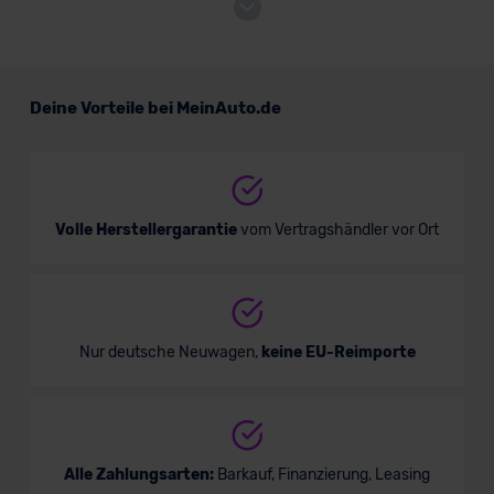
BMW X2 Plug-in-Hybrid
Deine Vorteile bei MeinAuto.de
SUV/Geländewagen
Verkauf startet in Kürze
Volle Herstellergarantie
vom Vertragshändler vor Ort
Nur deutsche Neuwagen,
keine EU-Reimporte
Alle Zahlungsarten:
Barkauf, Finanzierung, Leasing