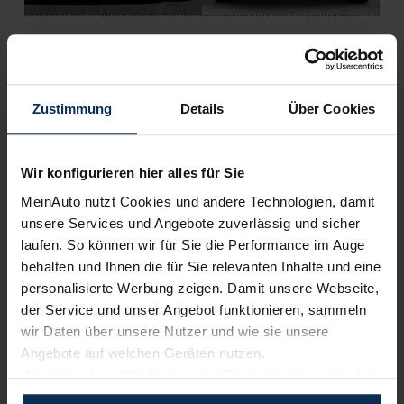
BMW X5 vs. Volvo XC90 (Test 2023): Premium-
SUV auf Bayrisch und Schwedisch
Wer penibel auf jeden Cent achten muss, wird weder mit dem
Zustimmung
Details
Über Cookies
BMW X5 noch dem Volvo XC90 glücklich. Was die beiden aber
technisch und fahrerisch auszeichnet, zeigt unser
Testbericht.
Wir konfigurieren hier alles für Sie
Artikel lesen
MeinAuto nutzt Cookies und andere Technologien, damit
unsere Services und Angebote zuverlässig und sicher
laufen. So können wir für Sie die Performance im Auge
behalten und Ihnen die für Sie relevanten Inhalte und eine
KI-generiert
personalisierte Werbung zeigen. Damit unsere Webseite,
der Service und unser Angebot funktionieren, sammeln
wir Daten über unsere Nutzer und wie sie unsere
Angebote auf welchen Geräten nutzen.
Wenn Sie das „OK“ finden, sind Sie damit einverstanden
und erlauben uns Cookies für unseren Service zu