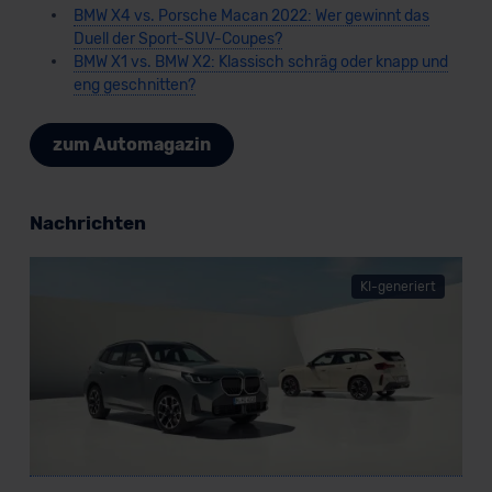
BMW X4 vs. Porsche Macan 2022: Wer gewinnt das
erteilen. Nähere Informationen zu den bestehenden
Duell der Sport-SUV-Coupes?
Datenschutzklauseln können Sie über den Kontakt zu
BMW X1 vs. BMW X2: Klassisch schräg oder knapp und
unserem Datenschutzbeauftragten unter
eng geschnitten?
datenschutz@meinauto.de anfordern.
zum Automagazin
Datenschutzerklärung
|
Impressum
Nachrichten
KI-generiert