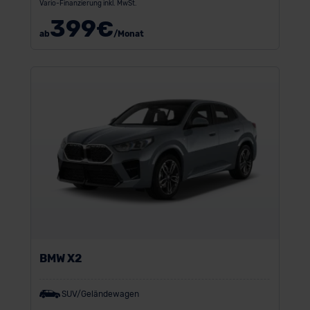
Vario-Finanzierung inkl. MwSt.
399
€
ab
/Monat
BMW X2
SUV/Geländewagen