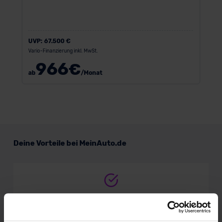
UVP:
67.500 €
Vario-Finanzierung inkl. MwSt.
966
€
ab
/Monat
Deine Vorteile bei MeinAuto.de
Volle Herstellergarantie
vom Vertragshändler vor Ort