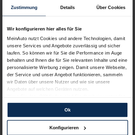
Zustimmung
Details
Über Cookies
Nur deutsche Neuwagen,
keine EU-Reimporte
Wir konfigurieren hier alles für Sie
MeinAuto nutzt Cookies und andere Technologien, damit
unsere Services und Angebote zuverlässig und sicher
Alle Zahlungsarten:
Barkauf, Finanzierung, Leasing
laufen. So können wir für Sie die Performance im Auge
behalten und Ihnen die für Sie relevanten Inhalte und eine
personalisierte Werbung zeigen. Damit unsere Webseite,
der Service und unser Angebot funktionieren, sammeln
wir Daten über unsere Nutzer und wie sie unsere
Keine Kosten:
Unser Service ist für dich 100%
Angebote auf welchen Geräten nutzen.
kostenfrei
Wenn Sie das „OK“ finden, sind Sie damit einverstanden
und erlauben uns Cookies für unseren Service zu
Ok
verwenden und diese Daten an Dritte weiterzugeben,
etwa an unsere Marketingpartner. Falls Sie dem nicht
Wir sind stolz auf eine hohe
zustimmen möchten, beschränken wir uns auf die
Konfigurieren
Kundenzufriedenheit!
wesentlichen Cookies. Leider können wir unsere Inhalte