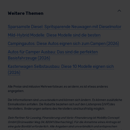
Weitere Themen
Sparsamste Diesel: Spritsparende Neuwagen mit Dieselmotor
Mild-Hybrid Modelle: Diese Modelle sind die besten
Campingautos: Diese Autos eignen sich zum Campen (2026)
Autos für Camper Ausbau: Das sind die perfekten
Basisfahrzeuge (2026)
Kastenwagen Selbstausbau: Diese 10 Modelle eignen sich
(2026)
Alle Preise sind inklusive Mehrwertsteuer, es sei denn, es ist etwas anderes
angegeben.
Die Informationen sind
unverbindlich
und können sich ändern. Es können zusätzliche
Einmalkosten anfallen. Die Rabatte beziehen sich auf den Listenpreis (UVP) des
Herstellers. Änderungen seitens des Herstellers sind kurzfristig möglich.
Dein Partner für Leasing, Finanzierung und Vario-Finanzierung ist Mobility Concept
GmbH (Grünwalder Weg 34, 82041 Oberhaching). Für die Annahme eines Antrags ist
eine gute Bonität erforderlich. Alle Angaben sind unverbindlich und entsprechen