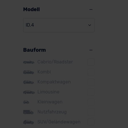
Alpine
Modell
Audi
ID.4
BMW
BYD
Bauform
Citroen
Cupra
Cabrio/Roadster
DS
Kombi
Kompaktwagen
Dacia
Limousine
Fiat
Kleinwagen
Ford
Nutzfahrzeug
Honda
SUV/Geländewagen
Hyundai