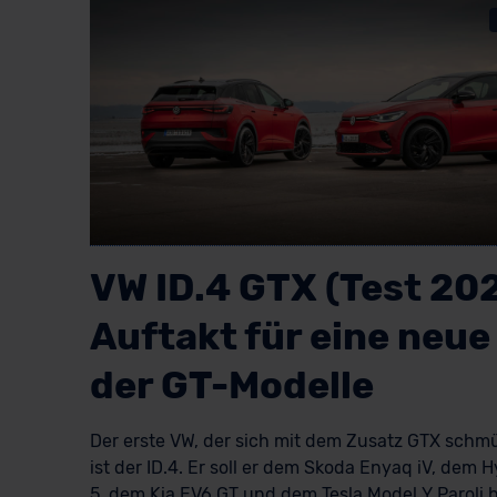
VW ID.4 GTX (Test 202
Auftakt für eine neue
der GT-Modelle
Der erste VW, der sich mit dem Zusatz GTX schmü
ist der ID.4. Er soll er dem Skoda Enyaq iV, dem 
5, dem Kia EV6 GT und dem Tesla Model Y Paroli b