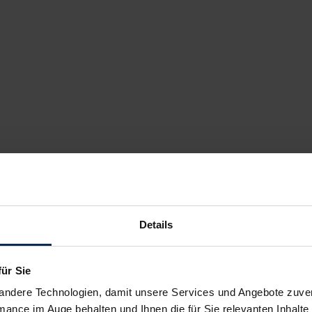
Details
für Sie
andere Technologien, damit unsere Services und Angebote zuverl
mance im Auge behalten und Ihnen die für Sie relevanten Inhalte 