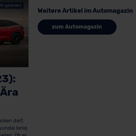
KI-generiert
Weitere Artikel im Automagazin
zum Automagazin
3):
 Ära
cken darf,
Hyundai Ioniq
ieten. Ob er