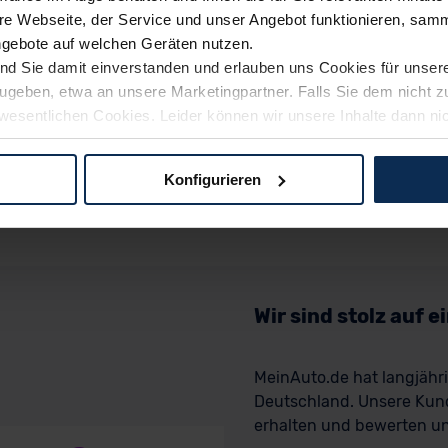
e Webseite, der Service und unser Angebot funktionieren, samm
ngebote auf welchen Geräten nutzen.
ind Sie damit einverstanden und erlauben uns Cookies für unse
rzugeben, etwa an unsere Marketingpartner. Falls Sie dem nicht
wesentlichen Cookies. Leider können wir unsere Inhalte dann ni
 dem Weg zu Ihrem Neuwagen unterstützen. Sie können die Einste
Konfigurieren
logien und Cookies gilt – soweit keine detaillierteren Angaben e
ger außerhalb der EU zu übermitteln oder dort verarbeiten zu la
rhalb der EU erfolgt, erfolgt dies ausschließlich auf der Grundl
 der EU-Kommission (Art. 45 Abs. 1 DSGVO), von Standarddate
n Sie hierzu Ihre Einwilligung freiwillig erteilen. Nähere Infor
Wir sind stolz auf 
 Sie über den Kontakt zu unserem Datenschutzbeauftragten un
MeinAuto.de hat langjäh
Deutschland. Unsere Kun
pressum
erhalten und bewerten uns