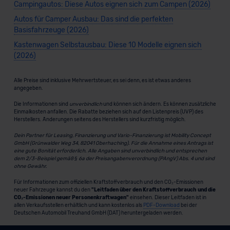
Campingautos: Diese Autos eignen sich zum Campen (2026)
Autos für Camper Ausbau: Das sind die perfekten
Basisfahrzeuge (2026)
Kastenwagen Selbstausbau: Diese 10 Modelle eignen sich
(2026)
Alle Preise sind inklusive Mehrwertsteuer, es sei denn, es ist etwas anderes
angegeben.
Die Informationen sind
unverbindlich
und können sich ändern. Es können zusätzliche
Einmalkosten anfallen. Die Rabatte beziehen sich auf den Listenpreis (UVP) des
Herstellers. Änderungen seitens des Herstellers sind kurzfristig möglich.
Dein Partner für Leasing, Finanzierung und Vario-Finanzierung ist Mobility Concept
GmbH (Grünwalder Weg 34, 82041 Oberhaching). Für die Annahme eines Antrags ist
eine gute Bonität erforderlich. Alle Angaben sind unverbindlich und entsprechen
dem 2/3-Beispiel gemäß § 6a der Preisangabenverordnung (PAngV) Abs. 4 und sind
ohne Gewähr.
Für Informationen zum offiziellen Kraftstoffverbrauch und den CO₂-Emissionen
neuer Fahrzeuge kannst du den
"Leitfaden über den Kraftstoffverbrauch und die
CO₂-Emissionen neuer Personenkraftwagen"
einsehen. Dieser Leitfaden ist in
allen Verkaufsstellen erhältlich und kann kostenlos als
PDF-Download
bei der
Deutschen Automobil Treuhand GmbH (DAT) heruntergeladen werden.