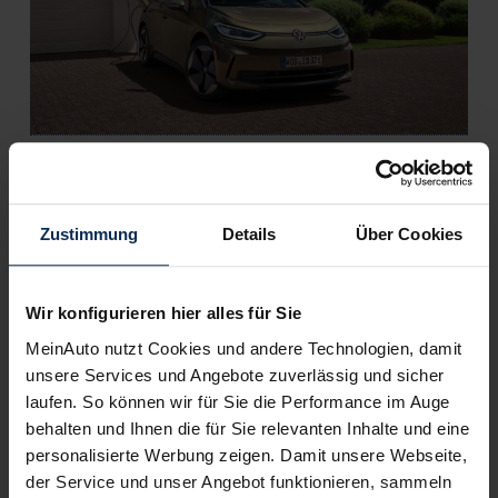
VW ID.3 (Test 2023): Modellpflege dringend
gesucht und fehlerfrei aufgespielt?
Die Initialzündung für VWs Elektro-Ära ist mit dem ID.3
Zustimmung
Details
Über Cookies
gelungen, der große Erfolg blieb bisher aber aus. Ein Facelift
soll dem Stromer jetzt auf die Sprünge helfen. Wir haben den
erneuerten ID.3 im Test.
Wir konfigurieren hier alles für Sie
MeinAuto nutzt Cookies und andere Technologien, damit
Artikel lesen
unsere Services und Angebote zuverlässig und sicher
laufen. So können wir für Sie die Performance im Auge
behalten und Ihnen die für Sie relevanten Inhalte und eine
personalisierte Werbung zeigen. Damit unsere Webseite,
Weitere Artikel im Automagazin
der Service und unser Angebot funktionieren, sammeln