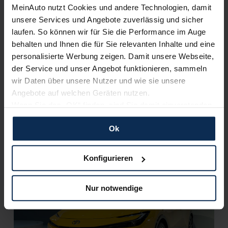
MeinAuto nutzt Cookies und andere Technologien, damit
unsere Services und Angebote zuverlässig und sicher
laufen. So können wir für Sie die Performance im Auge
behalten und Ihnen die für Sie relevanten Inhalte und eine
personalisierte Werbung zeigen. Damit unsere Webseite,
der Service und unser Angebot funktionieren, sammeln
Toyota Prius: Plug-in-Hybrid feiert
Bestellstart und Sieg des Red Dot Awards
wir Daten über unsere Nutzer und wie sie unsere
Angebote auf welchen Geräten nutzen.
Ab sofort ist der neue Toyota Prius bestellbar. In der Version
Wenn Sie das „OK“ finden, sind Sie damit einverstanden
als Plug-in-Hybrid kommt der Wagen in drei Ausstattungen
und erlauben uns Cookies für unseren Service zu
und mit 223 PS daher.
Ok
verwenden und diese Daten an Dritte weiterzugeben,
etwa an unsere Marketingpartner. Falls Sie dem nicht
Artikel lesen
zustimmen möchten, beschränken wir uns auf die
Konfigurieren
wesentlichen Cookies. Leider können wir unsere Inhalte
dann nicht auf Sie zuschneiden und Sie somit nicht
Nur notwendige
perfekt auf dem Weg zu Ihrem Neuwagen unterstützen.
KI-generiert
Sie können die Einstellungen jederzeit anpassen oder
widerrufen.