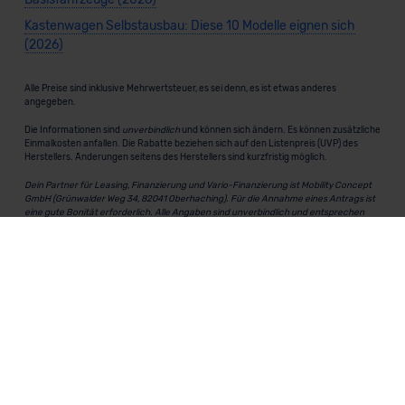
Kastenwagen Selbstausbau: Diese 10 Modelle eignen sich
(2026)
Alle Preise sind inklusive Mehrwertsteuer, es sei denn, es ist etwas anderes
angegeben.
Die Informationen sind
unverbindlich
und können sich ändern. Es können zusätzliche
Einmalkosten anfallen. Die Rabatte beziehen sich auf den Listenpreis (UVP) des
Herstellers. Änderungen seitens des Herstellers sind kurzfristig möglich.
Dein Partner für Leasing, Finanzierung und Vario-Finanzierung ist Mobility Concept
GmbH (Grünwalder Weg 34, 82041 Oberhaching). Für die Annahme eines Antrags ist
eine gute Bonität erforderlich. Alle Angaben sind unverbindlich und entsprechen
dem 2/3-Beispiel gemäß § 6a der Preisangabenverordnung (PAngV) Abs. 4 und sind
ohne Gewähr.
Für Informationen zum offiziellen Kraftstoffverbrauch und den CO₂-Emissionen
neuer Fahrzeuge kannst du den
"Leitfaden über den Kraftstoffverbrauch und die
CO₂-Emissionen neuer Personenkraftwagen"
einsehen. Dieser Leitfaden ist in
allen Verkaufsstellen erhältlich und kann kostenlos als
PDF-Download
bei der
Deutschen Automobil Treuhand GmbH (DAT) heruntergeladen werden.