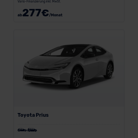
Vario-Finanzierung inkl. MwSt.
277
€
ab
/Monat
Toyota Prius