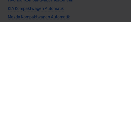
Hyundai Kompaktwagen Automatik
KIA Kompaktwagen Automatik
Mazda Kompaktwagen Automatik
Mercedes Kompaktwagen Automatik
Mitsubishi Kompaktwagen Automatik
Nissan Kompaktwagen Automatik
Polestar Kompaktwagen Automatik
Seat Kompaktwagen Automatik
Subaru Kompaktwagen Automatik
Volkswagen Kompaktwagen Automatik
Allgemeine Infos
Kompaktwagen kaufen
Vario-Finanzierung Kompaktwagen
Leasing Kompaktwagen