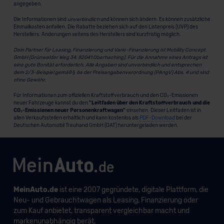
angegeben.
Die Informationen sind
unverbindlich
und können sich ändern. Es können zusätzliche
Einmalkosten anfallen. Die Rabatte beziehen sich auf den Listenpreis (UVP) des
Herstellers. Änderungen seitens des Herstellers sind kurzfristig möglich.
Dein Partner für Leasing, Finanzierung und Vario-Finanzierung ist Mobility Concept
GmbH (Grünwalder Weg 34, 82041 Oberhaching). Für die Annahme eines Antrags ist
eine gute Bonität erforderlich. Alle Angaben sind unverbindlich und entsprechen
dem 2/3-Beispiel gemäß § 6a der Preisangabenverordnung (PAngV) Abs. 4 und sind
ohne Gewähr.
Für Informationen zum offiziellen Kraftstoffverbrauch und den CO₂-Emissionen
neuer Fahrzeuge kannst du den
"Leitfaden über den Kraftstoffverbrauch und die
CO₂-Emissionen neuer Personenkraftwagen"
einsehen. Dieser Leitfaden ist in
allen Verkaufsstellen erhältlich und kann kostenlos als
PDF-Download
bei der
Deutschen Automobil Treuhand GmbH (DAT) heruntergeladen werden.
MeinAuto.de
ist eine 2007 gegründete, digitale Plattform, die
Neu- und Gebrauchtwagen als Leasing, Finanzierung oder
zum Kauf anbietet, transparent vergleichbar macht und
markenunabhängig berät.