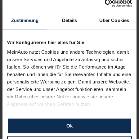
Nachrichten
Zustimmung
Details
Über Cookies
KI-generiert
Wir konfigurieren hier alles für Sie
MeinAuto nutzt Cookies und andere Technologien, damit
unsere Services und Angebote zuverlässig und sicher
laufen. So können wir für Sie die Performance im Auge
behalten und Ihnen die für Sie relevanten Inhalte und eine
personalisierte Werbung zeigen. Damit unsere Webseite,
der Service und unser Angebot funktionieren, sammeln
MINI: Spike wird digitaler Begleiter der neuen
wir Daten über unsere Nutzer und wie sie unsere
Modelle
Angebote auf welchen Geräten nutzen.
Wenn Sie das „OK“ finden, sind Sie damit einverstanden
MINI führt mit Spike einen neuen digitalen Charakter ein, der
und erlauben uns Cookies für unseren Service zu
als Intelligent Personal Assistant dient. Inspiriert von der
Ok
Gestalt einer Englischen Bulldogge, wird Spike das
verwenden und diese Daten an Dritte weiterzugeben,
Bedienkonzept führen.
etwa an unsere Marketingpartner. Falls Sie dem nicht