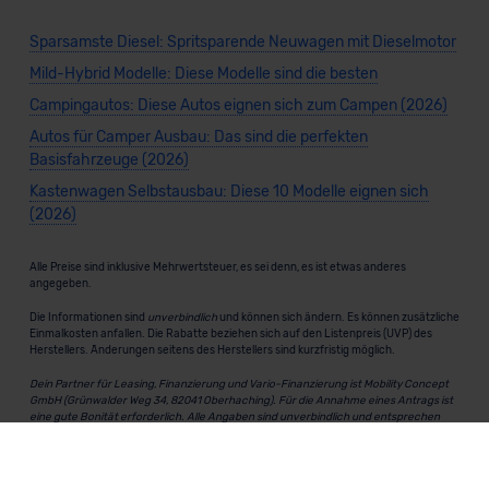
Sparsamste Diesel: Spritsparende Neuwagen mit Dieselmotor
Mild-Hybrid Modelle: Diese Modelle sind die besten
Campingautos: Diese Autos eignen sich zum Campen (2026)
Autos für Camper Ausbau: Das sind die perfekten
Basisfahrzeuge (2026)
Kastenwagen Selbstausbau: Diese 10 Modelle eignen sich
(2026)
Alle Preise sind inklusive Mehrwertsteuer, es sei denn, es ist etwas anderes
angegeben.
Die Informationen sind
unverbindlich
und können sich ändern. Es können zusätzliche
Einmalkosten anfallen. Die Rabatte beziehen sich auf den Listenpreis (UVP) des
Herstellers. Änderungen seitens des Herstellers sind kurzfristig möglich.
Dein Partner für Leasing, Finanzierung und Vario-Finanzierung ist Mobility Concept
GmbH (Grünwalder Weg 34, 82041 Oberhaching). Für die Annahme eines Antrags ist
eine gute Bonität erforderlich. Alle Angaben sind unverbindlich und entsprechen
dem 2/3-Beispiel gemäß § 6a der Preisangabenverordnung (PAngV) Abs. 4 und sind
ohne Gewähr.
Für Informationen zum offiziellen Kraftstoffverbrauch und den CO₂-Emissionen