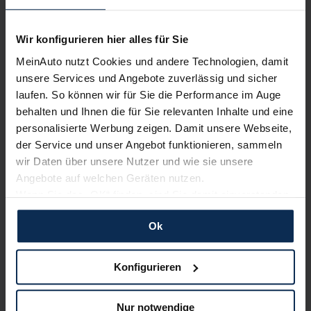
Erfahren Sie mehr über das Urteil unserer Kunden
Wir konfigurieren hier alles für Sie
MeinAuto nutzt Cookies und andere Technologien, damit
unsere Services und Angebote zuverlässig und sicher
Nachrichten
laufen. So können wir für Sie die Performance im Auge
behalten und Ihnen die für Sie relevanten Inhalte und eine
KI-generiert
personalisierte Werbung zeigen. Damit unsere Webseite,
der Service und unser Angebot funktionieren, sammeln
wir Daten über unsere Nutzer und wie sie unsere
Angebote auf welchen Geräten nutzen.
Wenn Sie das „OK“ finden, sind Sie damit einverstanden
und erlauben uns Cookies für unseren Service zu
Ok
verwenden und diese Daten an Dritte weiterzugeben,
etwa an unsere Marketingpartner. Falls Sie dem nicht
Mercedes-AMG GT Coupe: Ein Sechszylinder
zustimmen möchten, beschränken wir uns auf die
Konfigurieren
im V8-Style
wesentlichen Cookies. Leider können wir unsere Inhalte
dann nicht auf Sie zuschneiden und Sie somit nicht
Mercedes-AMG hat das AMG GT 4-Türer Coupe aktualisiert
Nur notwendige