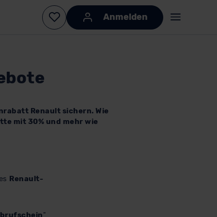
gebote
nrabatt Renault sichern. Wie
batte mit 30% und mehr wie
des
Renault-
brufschein
"