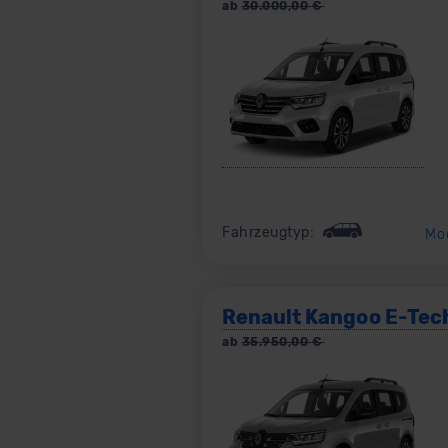
ab
30.000,00
€
Fahrzeugtyp:
Mo
Renault Kangoo E-Tec
ab
35.950,00
€