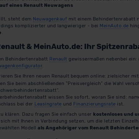
auf eines Renault Neuwagens
llt, steht dem
Neuwagenkauf
mit einem Behindertenrabatt n
rdings komplizierter und langwieriger - bei
MeinAuto.de
hin
e
.
enault & MeinAuto.de: Ihr Spitzenraba
ren Behindertenrabatt
Renault
gewissermaßen nebenbei ein: 
agenkonfigurator
.
ieren Sie Ihren neuen Renault bequem online: zielsicher mit
en Sie beim abschließenden "Preisvergleich" die Wahl versc
chwerbehindertenrabatt".
erbehindertenrabatt wissen Sie sofort, woran Sie sind: nam
achlass bei der
Leasingrate
und
Finanzierungsrate
ist.
 zu klären. Dazu fragen Sie einfach unser
kostenloses und u
sich mit Ihnen in Verbindung setzen, um die letzten Einzelh
gewählten Modell
als Angehöriger vom Renault Behinderte