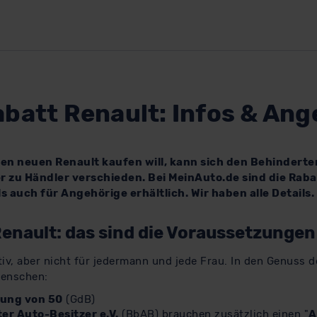
batt Renault: Infos & An
en neuen Renault kaufen will, kann sich den Behinderte
ler zu Händler verschieden. Bei MeinAuto.de sind die Ra
 auch für Angehörige erhältlich. Wir haben alle Details.
enault: das sind die Voraussetzungen
iv, aber nicht für jedermann und jede Frau. In den Genuss 
enschen:
rung von 50
(GdB)
er Auto-Besitzer e.V.
(BbAB) brauchen zusätzlich einen "
A