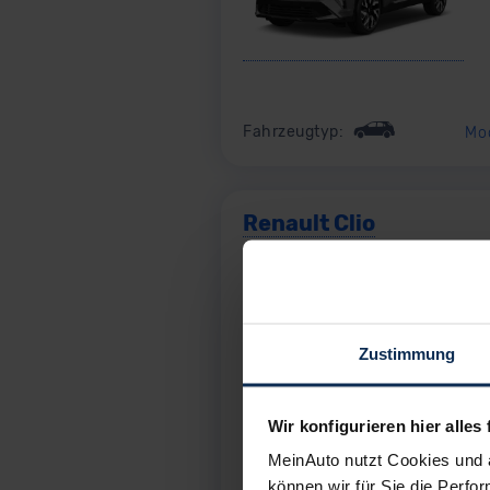
Fahrzeugtyp:
Mo
Renault Clio
ab
19.900,00
€
Zustimmung
Wir konfigurieren hier alles 
MeinAuto nutzt Cookies und 
können wir für Sie die Perfor