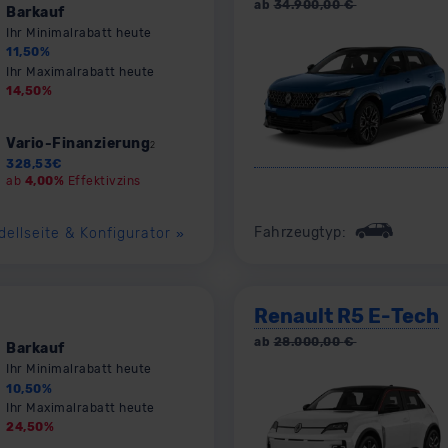
ab
34.900,00
€
Barkauf
Ihr Minimalrabatt heute
11,50
%
Ihr Maximalrabatt heute
14,50
%
Vario-Finanzierung
2
328,53
€
ab
4,00%
Effektivzins
Fahrzeugtyp:
dellseite & Konfigurator
»
Renault R5 E-Tech
ab
28.000,00
€
Barkauf
Ihr Minimalrabatt heute
10,50
%
Ihr Maximalrabatt heute
24,50
%