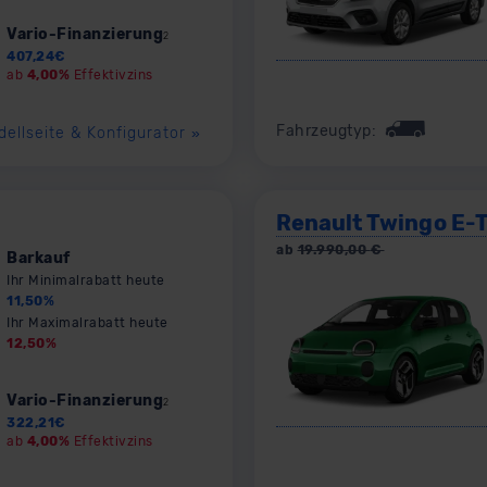
Vario-Finanzierung
2
407,24
€
ab
4,00%
Effektivzins
Fahrzeugtyp:
dellseite & Konfigurator
»
Renault Twingo E-
ab
19.990,00
€
Barkauf
Ihr Minimalrabatt heute
11,50
%
Ihr Maximalrabatt heute
12,50
%
Vario-Finanzierung
2
322,21
€
ab
4,00%
Effektivzins