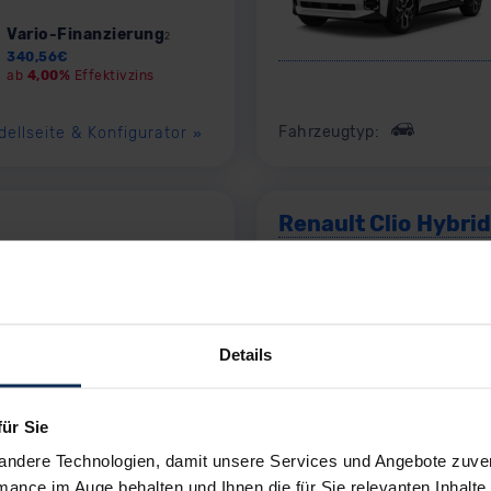
Vario-Finanzierung
2
340,56
€
ab
4,00%
Effektivzins
Fahrzeugtyp:
dellseite & Konfigurator
»
Renault Clio Hybrid
ab
19.900,00
€
Barkauf
Ihr Minimalrabatt heute
6,00
%
Ihr Maximalrabatt heute
11,50
%
Details
Vario-Finanzierung
2
für Sie
172,53
€
ab
4,00%
Effektivzins
andere Technologien, damit unsere Services und Angebote zuverl
mance im Auge behalten und Ihnen die für Sie relevanten Inhalte 