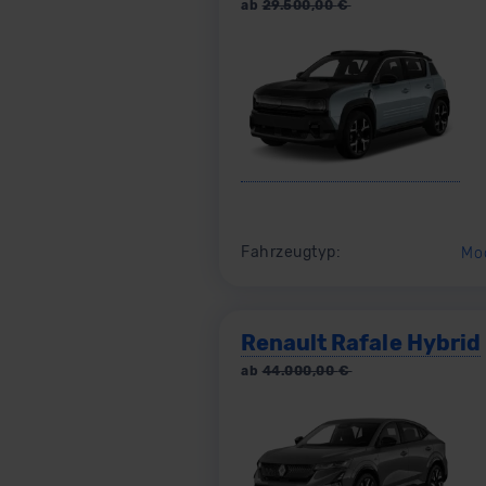
ab
29.500,00
€
Fahrzeugtyp:
Mo
Renault Rafale Hybrid
ab
44.000,00
€