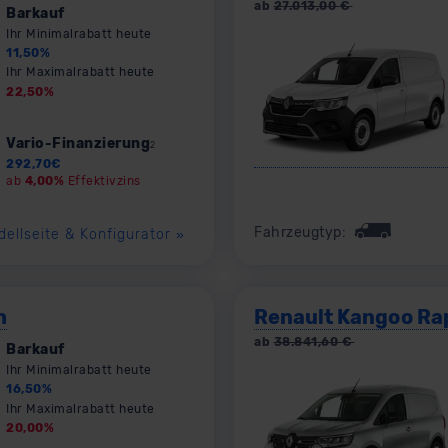
ab
27.013,00
€
Barkauf
Ihr Minimalrabatt heute
11,50
%
Ihr Maximalrabatt heute
22,50
%
Vario-Finanzierung
2
292,70
€
ab
4,00%
Effektivzins
Fahrzeugtyp:
dellseite & Konfigurator
»
h
Renault Kangoo Ra
ab
38.841,60
€
Barkauf
Ihr Minimalrabatt heute
16,50
%
Ihr Maximalrabatt heute
20,00
%