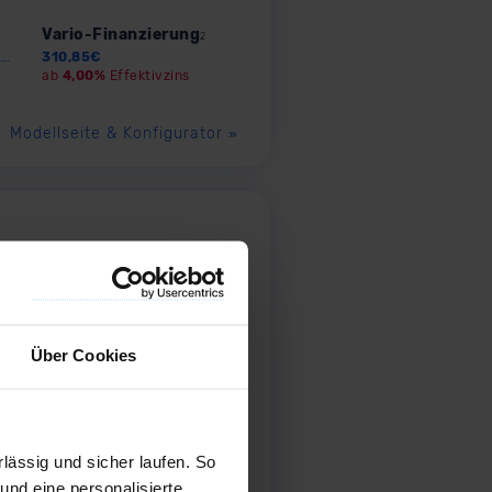
Vario-Finanzierung
2
310,85
€
ab
4,00%
Effektivzins
Modellseite & Konfigurator
»
Barkauf
Ihr Minimalrabatt heute
6,00
%
Ihr Maximalrabatt heute
9,50
%
Über Cookies
Vario-Finanzierung
2
207,95
€
ab
4,00%
Effektivzins
ässig und sicher laufen. So
und eine personalisierte