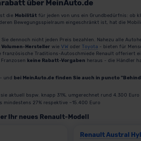
rabatt über MeinAuto.de
ist die
Mobilität
für jeden von uns ein Grundbedürfnis: ob kle
eren Bewegungsspielraum eingeschränkt ist, hat die Mobili
Sie dennoch nicht jeden Preis bezahlen. Nahezu alle Autohe
r
Volumen-Hersteller
wie
VW
oder
Toyota
- bieten für Men
e französische Traditions-Autoschmiede Renault offeriert e
e Franzosen
keine Rabatt-Vorgaben
heraus - die Händler h
 - und
bei MeinAuto.de finden Sie auch in puncto "Behind
sie aktuell bspw. knapp 31%, umgerechnet rund 4.300 Euro
s mindestens 27% respektive ~15.400 Euro
ier Ihr neues Renault-Modell
Renault Austral Hy