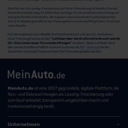
Dein Partner für Leasing, Finanzierung und Vario-Finanzierung ist Mobility Concept
GmbH (Grünwalder Weg 34, 82041 Oberhaching). Für die Annahme eines Antrags ist
eine gute Bonität erforderlich. Alle Angaben sind unverbindlich und entsprechen
dem 2/3-Beispiel gemäß § 6a der Preisangabenverordnung (PAngV) Abs. 4 und sind
ohne Gewähr.
Für Informationen zum offiziellen Kraftstoffverbrauch und den CO₂-Emissionen
neuer Fahrzeuge kannst du den
"Leitfaden über den Kraftstoffverbrauch und die
CO₂-Emissionen neuer Personenkraftwagen"
einsehen. Dieser Leitfaden ist in
allen Verkaufsstellen erhältlich und kann kostenlos als
PDF-Download
bei der
Deutschen Automobil Treuhand GmbH (DAT) heruntergeladen werden.
MeinAuto.de
ist eine 2007 gegründete, digitale Plattform, die
Neu- und Gebrauchtwagen als Leasing, Finanzierung oder
zum Kauf anbietet, transparent vergleichbar macht und
markenunabhängig berät.
Unternehmen