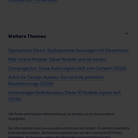
Hyundai I20 Frontantrieb
Weitere Themen
Sparsamste Diesel: Spritsparende Neuwagen mit Dieselmotor
Mild-Hybrid Modelle: Diese Modelle sind die besten
Campingautos: Diese Autos eignen sich zum Campen (2026)
Autos für Camper Ausbau: Das sind die perfekten
Basisfahrzeuge (2026)
Kastenwagen Selbstausbau: Diese 10 Modelle eignen sich
(2026)
Alle Preise sind inklusive Mehrwertsteuer, es sei denn, es ist etwas anderes
angegeben.
Die Informationen sind
unverbindlich
und können sich ändern. Es können zusätzliche
Einmalkosten anfallen. Die Rabatte beziehen sich auf den Listenpreis (UVP) des
Herstellers. Änderungen seitens des Herstellers sind kurzfristig möglich.