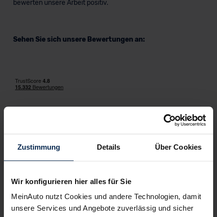
bewerten unsere Arbeit positiv.
Sehen Sie sich unsere Bewertungen an:
Erfahren Sie mehr über das Urteil unserer Kunden
Zustimmung
Details
Über Cookies
Nachrichten
Wir konfigurieren hier alles für Sie
KI-generiert
MeinAuto nutzt Cookies und andere Technologien, damit
unsere Services und Angebote zuverlässig und sicher