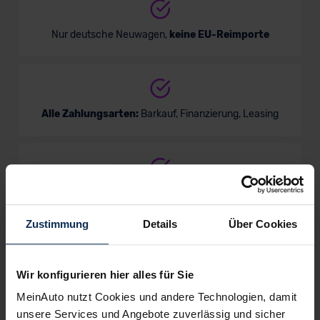
Nur deutsche Neuwagen,
keine EU-Reimporte
Alle Zahlungsarten:
Barkauf, Finanzierung, Leasing
Keine Kosten:
Unser Service ist für dich 100%
kostenfrei
Zustimmung
Details
Über Cookies
Wir konfigurieren hier alles für Sie
Wir sind stolz auf eine hohe
Kundenzufriedenheit!
MeinAuto nutzt Cookies und andere Technologien, damit
unsere Services und Angebote zuverlässig und sicher