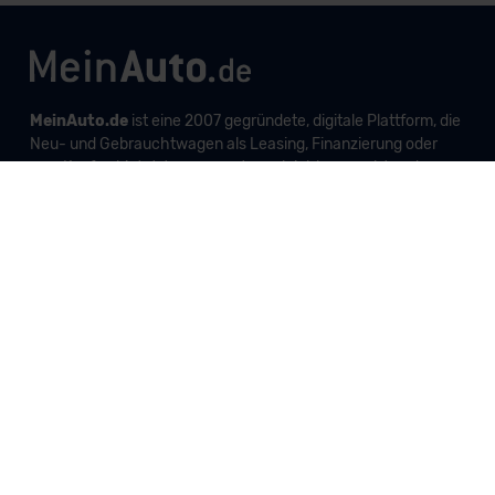
MeinAuto.de
ist eine 2007 gegründete, digitale Plattform, die
Neu- und Gebrauchtwagen als Leasing, Finanzierung oder
zum Kauf anbietet, transparent vergleichbar macht und
markenunabhängig berät.
Unternehmen
Produkte und Services
Informationen