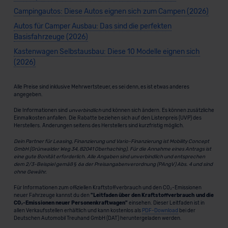
Campingautos: Diese Autos eignen sich zum Campen (2026)
Autos für Camper Ausbau: Das sind die perfekten
Basisfahrzeuge (2026)
Kastenwagen Selbstausbau: Diese 10 Modelle eignen sich
(2026)
Alle Preise sind inklusive Mehrwertsteuer, es sei denn, es ist etwas anderes
angegeben.
Die Informationen sind
unverbindlich
und können sich ändern. Es können zusätzliche
Einmalkosten anfallen. Die Rabatte beziehen sich auf den Listenpreis (UVP) des
Herstellers. Änderungen seitens des Herstellers sind kurzfristig möglich.
Dein Partner für Leasing, Finanzierung und Vario-Finanzierung ist Mobility Concept
GmbH (Grünwalder Weg 34, 82041 Oberhaching). Für die Annahme eines Antrags ist
eine gute Bonität erforderlich. Alle Angaben sind unverbindlich und entsprechen
dem 2/3-Beispiel gemäß § 6a der Preisangabenverordnung (PAngV) Abs. 4 und sind
ohne Gewähr.
Für Informationen zum offiziellen Kraftstoffverbrauch und den CO₂-Emissionen
neuer Fahrzeuge kannst du den
"Leitfaden über den Kraftstoffverbrauch und die
CO₂-Emissionen neuer Personenkraftwagen"
einsehen. Dieser Leitfaden ist in
allen Verkaufsstellen erhältlich und kann kostenlos als
PDF-Download
bei der
Deutschen Automobil Treuhand GmbH (DAT) heruntergeladen werden.