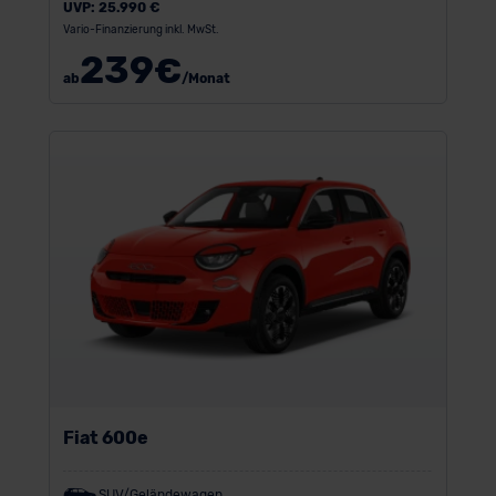
UVP:
25.990 €
Vario-Finanzierung inkl. MwSt.
239
€
ab
/Monat
Fiat 600e
SUV/Geländewagen