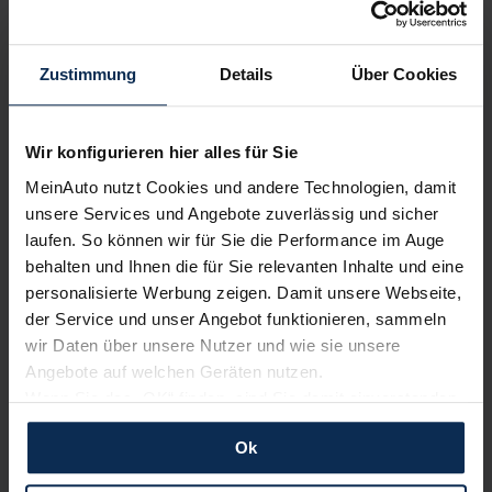
Zustimmung
Details
Über Cookies
Erfahren Sie mehr über das Urteil unserer Kunden
Wir konfigurieren hier alles für Sie
MeinAuto nutzt Cookies und andere Technologien, damit
Nachrichten
unsere Services und Angebote zuverlässig und sicher
laufen. So können wir für Sie die Performance im Auge
KI-generiert
behalten und Ihnen die für Sie relevanten Inhalte und eine
personalisierte Werbung zeigen. Damit unsere Webseite,
der Service und unser Angebot funktionieren, sammeln
wir Daten über unsere Nutzer und wie sie unsere
Angebote auf welchen Geräten nutzen.
Wenn Sie das „OK“ finden, sind Sie damit einverstanden
und erlauben uns Cookies für unseren Service zu
Ok
verwenden und diese Daten an Dritte weiterzugeben,
Volvo: Mehr Reichweite für C40 und XC40
etwa an unsere Marketingpartner. Falls Sie dem nicht