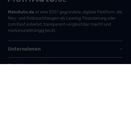
MeinAuto.de
ist eine 2007 gegründete, digitale Plattform, die
Neu- und Gebrauchtwagen als Leasing, Finanzierung oder
zum Kauf anbietet, transparent vergleichbar macht und
markenunabhängig berät.
Unternehmen
Produkte und Services
Informationen