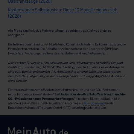
Basisfahrzeuge (2026)
Kastenwagen Selbstausbau: Diese 10 Modelle eignen sich
(2026)
Alle Preise sind inklusive Mehrwertsteuer, es sei denn, es ist etwas anderes
angegeben.
Die Informationen sind
unverbindlich
und können sich ändern. Es können zusätzliche
Einmalkosten anfallen. Die Rabatte beziehen sich auf den Listenpreis (UVP) des
Herstellers. Änderungen seitens des Herstellers sind kurzfristig möglich.
Dein Partner für Leasing, Finanzierung und Vario-Finanzierung ist Mobility Concept
GmbH (Grünwalder Weg 34, 82041 Oberhaching). Für die Annahme eines Antrags ist
eine gute Bonität erforderlich. Alle Angaben sind unverbindlich und entsprechen
dem 2/3-Beispiel gemäß § 6a der Preisangabenverordnung (PAngV) Abs. 4 und sind
ohne Gewähr.
Für Informationen zum offiziellen Kraftstoffverbrauch und den CO₂-Emissionen
neuer Fahrzeuge kannst du den
"Leitfaden über den Kraftstoffverbrauch und die
CO₂-Emissionen neuer Personenkraftwagen"
einsehen. Dieser Leitfaden ist in
allen Verkaufsstellen erhältlich und kann kostenlos als
PDF-Download
bei der
Deutschen Automobil Treuhand GmbH (DAT) heruntergeladen werden.