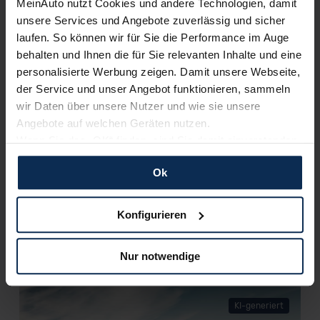
MeinAuto nutzt Cookies und andere Technologien, damit
unsere Services und Angebote zuverlässig und sicher
laufen. So können wir für Sie die Performance im Auge
behalten und Ihnen die für Sie relevanten Inhalte und eine
personalisierte Werbung zeigen. Damit unsere Webseite,
der Service und unser Angebot funktionieren, sammeln
wir Daten über unsere Nutzer und wie sie unsere
BMW i4 vs. Tesla Model 3 (Test 2023): Wer ist die
Angebote auf welchen Geräten nutzen.
bessere E-Limousine?
Wenn Sie das „OK“ finden, sind Sie damit einverstanden
und erlauben uns Cookies für unseren Service zu
Ok
verwenden und diese Daten an Dritte weiterzugeben,
Weitere Artikel im Automagazin
etwa an unsere Marketingpartner. Falls Sie dem nicht
zustimmen möchten, beschränken wir uns auf die
zum Automagazin
Konfigurieren
wesentlichen Cookies. Leider können wir unsere Inhalte
dann nicht auf Sie zuschneiden und Sie somit nicht
Nur notwendige
perfekt auf dem Weg zu Ihrem Neuwagen unterstützen.
Nachrichten
Sie können die Einstellungen jederzeit anpassen oder
widerrufen.
KI-generiert