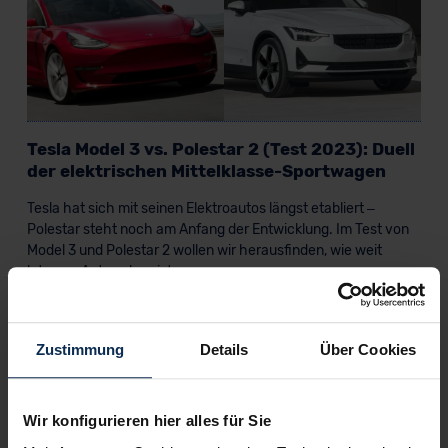
Tesla Model 3 vs. Polestar 2 (Test 2023): Duell
der elektrischen Mittelklasse-Sportwagen
Tesla hat sich mit seinen Elektroautos längst etabliert –
Polestar steht noch am Anfang der Entwicklung. Im Test von
Model 3 und Polestar 2 wollen wir herausfinden, wie weit
letzeres Auto schon ist.
Artikel lesen
Zustimmung
Details
Über Cookies
KI-generiert
Wir konfigurieren hier alles für Sie