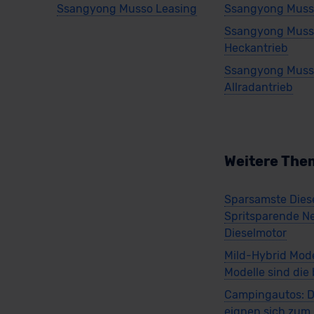
Ssangyong Musso Leasing
Ssangyong Muss
Ssangyong Mus
Heckantrieb
Ssangyong Mus
Allradantrieb
Weitere The
Sparsamste Diese
Spritsparende N
Dieselmotor
Mild-Hybrid Mode
Modelle sind die
Campingautos: D
eignen sich zu