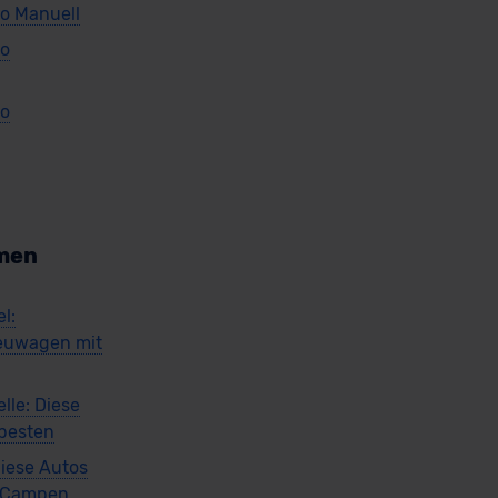
o Manuell
so
so
men
l:
euwagen mit
lle: Diese
 besten
iese Autos
m Campen