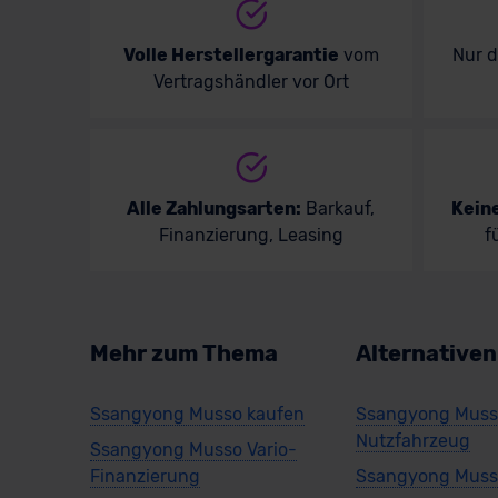
Volle Herstellergarantie
vom
Nur 
Vertragshändler vor Ort
Alle Zahlungsarten:
Barkauf,
Kein
Finanzierung, Leasing
f
Mehr zum Thema
Alternative
Ssangyong Musso kaufen
Ssangyong Mus
Nutzfahrzeug
Ssangyong Musso Vario-
Finanzierung
Ssangyong Musso