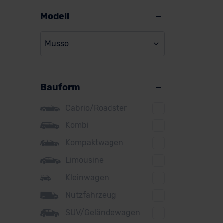
Alpine
Modell
Audi
Musso
BMW
BYD
Bauform
Citroen
Cupra
Cabrio/Roadster
DS
Kombi
Kompaktwagen
Dacia
Limousine
Fiat
Kleinwagen
Ford
Nutzfahrzeug
Honda
SUV/Geländewagen
Hyundai