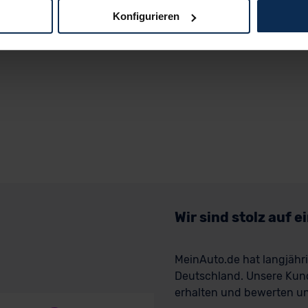
Konfigurieren
logien und Cookies gilt – soweit keine detaillierteren Angaben e
ger außerhalb der EU zu übermitteln oder dort verarbeiten zu la
rhalb der EU erfolgt, erfolgt dies ausschließlich auf der Grundl
 der EU-Kommission (Art. 45 Abs. 1 DSGVO), von Standarddate
n Sie hierzu Ihre Einwilligung freiwillig erteilen. Nähere Infor
 Sie über den Kontakt zu unserem Datenschutzbeauftragten un
pressum
Wir sind stolz auf 
MeinAuto.de hat langjäh
Deutschland. Unsere Kun
erhalten und bewerten uns