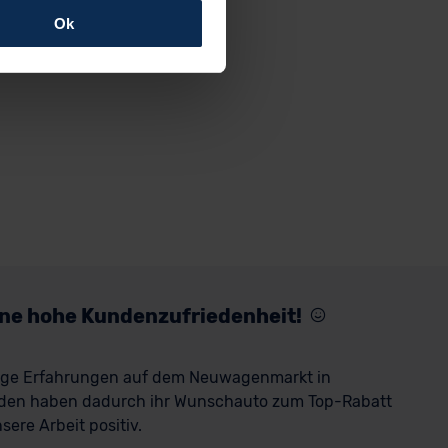
Ok
rfolgen: Wir beabsichtigen
ssen. Soweit eine
age eines
nschutzklauseln (Art. 46
mationen zu den bestehenden
ter datenschutz@meinauto.de
eine hohe Kundenzufriedenheit!
rige Erfahrungen auf dem Neuwagenmarkt in
den haben dadurch ihr Wunschauto zum Top-Rabatt
ere Arbeit positiv.