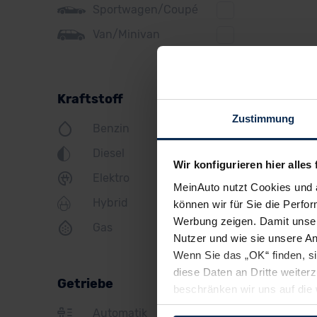
Sportwagen/Coupé
Jeep
Van/Minivan
KIA
Land Rover
Kraftstoff
Lexus
Zustimmung
Benzin
MINI
Diesel
Mazda
Wir konfigurieren hier alles 
Elektro
Mercedes
MeinAuto nutzt Cookies und 
Hybrid
können wir für Sie die Perfor
Mitsubishi
Werbung zeigen. Damit unser
Gas
Nissan
Nutzer und wie sie unsere A
Wenn Sie das „OK“ finden, s
Opel
diese Daten an Dritte weite
Getriebe
beschränken wir uns auf die 
Peugeot
Sie somit nicht perfekt auf
Automatik