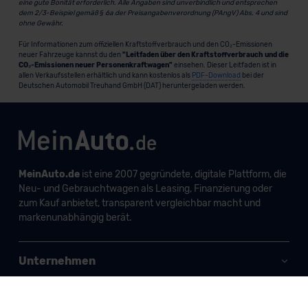
eine gute Bonität erforderlich. Alle Angaben sind unverbindlich und entsprechen
dem 2/3-Beispiel gemäß § 6a der Preisangabenverordnung (PAngV) Abs. 4 und sind
ohne Gewähr.
Für Informationen zum offiziellen Kraftstoffverbrauch und den CO₂-Emissionen
neuer Fahrzeuge kannst du den
"Leitfaden über den Kraftstoffverbrauch und die
CO₂-Emissionen neuer Personenkraftwagen"
einsehen. Dieser Leitfaden ist in
allen Verkaufsstellen erhältlich und kann kostenlos als
PDF-Download
bei der
Deutschen Automobil Treuhand GmbH (DAT) heruntergeladen werden.
MeinAuto.de
ist eine 2007 gegründete, digitale Plattform, die
Neu- und Gebrauchtwagen als Leasing, Finanzierung oder
zum Kauf anbietet, transparent vergleichbar macht und
markenunabhängig berät.
Unternehmen
Produkte und Services