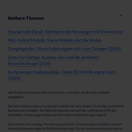
Weitere Themen
Sparsamste Diesel: Spritsparende Neuwagen mit Dieselmotor
Mild-Hybrid Modelle: Diese Modelle sind die besten
Campingautos: Diese Autos eignen sich zum Campen (2026)
Autos für Camper Ausbau: Das sind die perfekten
Basisfahrzeuge (2026)
Kastenwagen Selbstausbau: Diese 10 Modelle eignen sich
(2026)
Alle Preise sind inklusive Mehrwertsteuer, es sei denn, es ist etwas anderes
angegeben.
Die Informationen sind
unverbindlich
und können sich ändern. Es können zusätzliche
Einmalkosten anfallen. Die Rabatte beziehen sich auf den Listenpreis (UVP) des
Herstellers. Änderungen seitens des Herstellers sind kurzfristig möglich.
Dein Partner für Leasing, Finanzierung und Vario-Finanzierung ist Mobility Concept
GmbH (Grünwalder Weg 34, 82041 Oberhaching). Für die Annahme eines Antrags ist