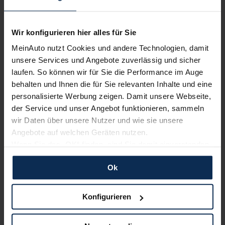
Wir konfigurieren hier alles für Sie
MeinAuto nutzt Cookies und andere Technologien, damit
unsere Services und Angebote zuverlässig und sicher
laufen. So können wir für Sie die Performance im Auge
Opel Astra erhält Red Dot Product Design
behalten und Ihnen die für Sie relevanten Inhalte und eine
Award 2023
personalisierte Werbung zeigen. Damit unsere Webseite,
Der Opel Astra ist mit dem Red Dot Award 2023 in der
der Service und unser Angebot funktionieren, sammeln
Kategorie Produktdesign ausgezeichnet worden. Eine
wir Daten über unsere Nutzer und wie sie unsere
internationale Fachjury hob insbesondere das Innendesign
Angebote auf welchen Geräten nutzen.
des Rüsselsheimer Kompaktwagens hervor.
Wenn Sie das „OK“ finden, sind Sie damit einverstanden
und erlauben uns Cookies für unseren Service zu
Artikel lesen
Ok
verwenden und diese Daten an Dritte weiterzugeben,
etwa an unsere Marketingpartner. Falls Sie dem nicht
zustimmen möchten, beschränken wir uns auf die
Konfigurieren
wesentlichen Cookies. Leider können wir unsere Inhalte
KI-generiert
dann nicht auf Sie zuschneiden und Sie somit nicht