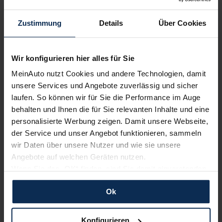
bewerten unsere Arbeit positiv.
Zustimmung
Details
Über Cookies
Sehen Sie sich unsere Bewertungen an:
Wir konfigurieren hier alles für Sie
MeinAuto nutzt Cookies und andere Technologien, damit
unsere Services und Angebote zuverlässig und sicher
laufen. So können wir für Sie die Performance im Auge
behalten und Ihnen die für Sie relevanten Inhalte und eine
personalisierte Werbung zeigen. Damit unsere Webseite,
Erfahren Sie mehr über das Urteil unserer Kunden
der Service und unser Angebot funktionieren, sammeln
wir Daten über unsere Nutzer und wie sie unsere
Angebote auf welchen Geräten nutzen.
Nachrichten
Wenn Sie das „OK“ finden, sind Sie damit einverstanden
und erlauben uns Cookies für unseren Service zu
Ok
verwenden und diese Daten an Dritte weiterzugeben,
KI-generiert
etwa an unsere Marketingpartner. Falls Sie dem nicht
zustimmen möchten, beschränken wir uns auf die
Konfigurieren