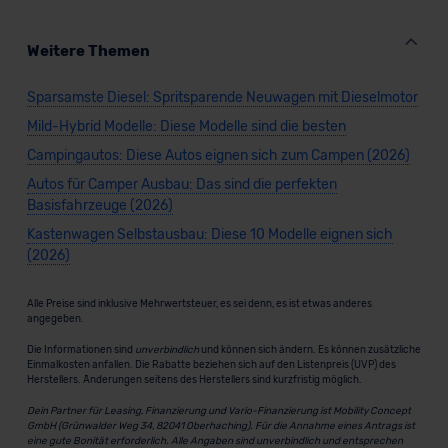
Weitere Themen
Sparsamste Diesel: Spritsparende Neuwagen mit Dieselmotor
Mild-Hybrid Modelle: Diese Modelle sind die besten
Campingautos: Diese Autos eignen sich zum Campen (2026)
Autos für Camper Ausbau: Das sind die perfekten
Basisfahrzeuge (2026)
Kastenwagen Selbstausbau: Diese 10 Modelle eignen sich
(2026)
Alle Preise sind inklusive Mehrwertsteuer, es sei denn, es ist etwas anderes
angegeben.
Die Informationen sind
unverbindlich
und können sich ändern. Es können zusätzliche
Einmalkosten anfallen. Die Rabatte beziehen sich auf den Listenpreis (UVP) des
Herstellers. Änderungen seitens des Herstellers sind kurzfristig möglich.
Dein Partner für Leasing, Finanzierung und Vario-Finanzierung ist Mobility Concept
GmbH (Grünwalder Weg 34, 82041 Oberhaching). Für die Annahme eines Antrags ist
eine gute Bonität erforderlich. Alle Angaben sind unverbindlich und entsprechen