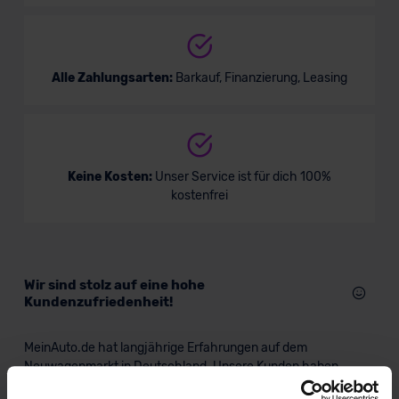
Alle Zahlungsarten:
Barkauf, Finanzierung, Leasing
Keine Kosten:
Unser Service ist für dich 100%
kostenfrei
Wir sind stolz auf eine hohe
Kundenzufriedenheit!
MeinAuto.de hat langjährige Erfahrungen auf dem
Neuwagenmarkt in Deutschland. Unsere Kunden haben
dadurch ihr Wunschauto zum Top-Rabatt erhalten und