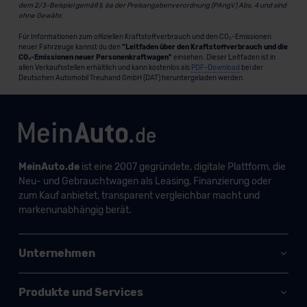
dem 2/3-Beispiel gemäß § 6a der Preisangabenverordnung (PAngV) Abs. 4 und sind
ohne Gewähr.
Für Informationen zum offiziellen Kraftstoffverbrauch und den CO₂-Emissionen
neuer Fahrzeuge kannst du den
"Leitfaden über den Kraftstoffverbrauch und die
CO₂-Emissionen neuer Personenkraftwagen"
einsehen. Dieser Leitfaden ist in
allen Verkaufsstellen erhältlich und kann kostenlos als
PDF-Download
bei der
Deutschen Automobil Treuhand GmbH (DAT) heruntergeladen werden.
MeinAuto.de
ist eine 2007 gegründete, digitale Plattform, die
Neu- und Gebrauchtwagen als Leasing, Finanzierung oder
zum Kauf anbietet, transparent vergleichbar macht und
markenunabhängig berät.
Unternehmen
Produkte und Services