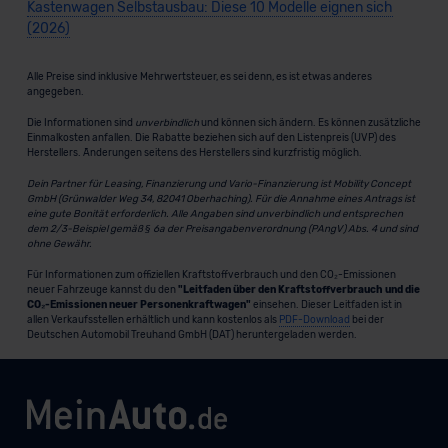
Kastenwagen Selbstausbau: Diese 10 Modelle eignen sich
(2026)
Alle Preise sind inklusive Mehrwertsteuer, es sei denn, es ist etwas anderes
angegeben.
Die Informationen sind
unverbindlich
und können sich ändern. Es können zusätzliche
Einmalkosten anfallen. Die Rabatte beziehen sich auf den Listenpreis (UVP) des
Herstellers. Änderungen seitens des Herstellers sind kurzfristig möglich.
Dein Partner für Leasing, Finanzierung und Vario-Finanzierung ist Mobility Concept
GmbH (Grünwalder Weg 34, 82041 Oberhaching). Für die Annahme eines Antrags ist
eine gute Bonität erforderlich. Alle Angaben sind unverbindlich und entsprechen
dem 2/3-Beispiel gemäß § 6a der Preisangabenverordnung (PAngV) Abs. 4 und sind
ohne Gewähr.
Für Informationen zum offiziellen Kraftstoffverbrauch und den CO₂-Emissionen
neuer Fahrzeuge kannst du den
"Leitfaden über den Kraftstoffverbrauch und die
CO₂-Emissionen neuer Personenkraftwagen"
einsehen. Dieser Leitfaden ist in
allen Verkaufsstellen erhältlich und kann kostenlos als
PDF-Download
bei der
Deutschen Automobil Treuhand GmbH (DAT) heruntergeladen werden.