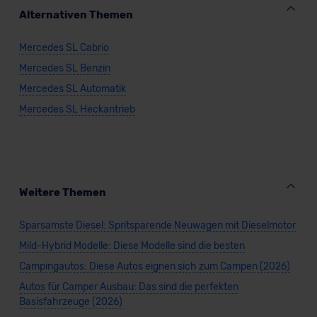
Kommission (Art. 45 Abs. 1 DSGVO), von
Alternativen Themen
Standarddatenschutzklauseln (Art. 46 Abs. 2 lit. c
DSGVO) oder wenn Sie hierzu Ihre Einwilligung freiwillig
Mercedes SL Cabrio
erteilen. Nähere Informationen zu den bestehenden
Mercedes SL Benzin
Datenschutzklauseln können Sie über den Kontakt zu
unserem Datenschutzbeauftragten unter
Mercedes SL Automatik
datenschutz@meinauto.de anfordern.
Mercedes SL Heckantrieb
Datenschutzerklärung
|
Impressum
Weitere Themen
Sparsamste Diesel: Spritsparende Neuwagen mit Dieselmotor
Mild-Hybrid Modelle: Diese Modelle sind die besten
Campingautos: Diese Autos eignen sich zum Campen (2026)
Autos für Camper Ausbau: Das sind die perfekten
Basisfahrzeuge (2026)