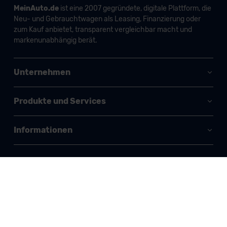
MeinAuto.de
ist eine 2007 gegründete, digitale Plattform, die
Neu- und Gebrauchtwagen als Leasing, Finanzierung oder
zum Kauf anbietet, transparent vergleichbar macht und
markenunabhängig berät.
Unternehmen
Produkte und Services
Informationen