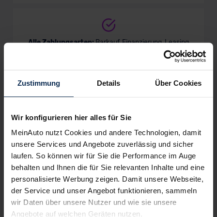
Alle Zahlungsarten:
Barkauf, Finanzierung, Leasing
Zustimmung
Details
Über Cookies
Keine Kosten:
Unser Service ist für dich 100%
kostenfrei
Wir konfigurieren hier alles für Sie
MeinAuto nutzt Cookies und andere Technologien, damit
unsere Services und Angebote zuverlässig und sicher
Wir sind stolz auf eine hohe
laufen. So können wir für Sie die Performance im Auge
Kundenzufriedenheit!
behalten und Ihnen die für Sie relevanten Inhalte und eine
personalisierte Werbung zeigen. Damit unsere Webseite,
MeinAuto.de hat langjährige Erfahrungen auf dem
der Service und unser Angebot funktionieren, sammeln
Neuwagenmarkt in Deutschland. Unsere Kunden haben
wir Daten über unsere Nutzer und wie sie unsere
dadurch ihr Wunschauto zum Top-Rabatt erhalten und
Angebote auf welchen Geräten nutzen.