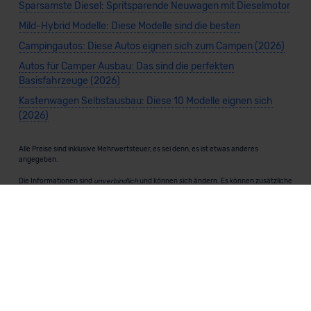
Sparsamste Diesel: Spritsparende Neuwagen mit Dieselmotor
Mild-Hybrid Modelle: Diese Modelle sind die besten
Campingautos: Diese Autos eignen sich zum Campen (2026)
Autos für Camper Ausbau: Das sind die perfekten
Basisfahrzeuge (2026)
Kastenwagen Selbstausbau: Diese 10 Modelle eignen sich
(2026)
Alle Preise sind inklusive Mehrwertsteuer, es sei denn, es ist etwas anderes
angegeben.
Die Informationen sind
unverbindlich
und können sich ändern. Es können zusätzliche
Einmalkosten anfallen. Die Rabatte beziehen sich auf den Listenpreis (UVP) des
Herstellers. Änderungen seitens des Herstellers sind kurzfristig möglich.
Dein Partner für Leasing, Finanzierung und Vario-Finanzierung ist Mobility Concept
GmbH (Grünwalder Weg 34, 82041 Oberhaching). Für die Annahme eines Antrags ist
eine gute Bonität erforderlich. Alle Angaben sind unverbindlich und entsprechen
dem 2/3-Beispiel gemäß § 6a der Preisangabenverordnung (PAngV) Abs. 4 und sind
ohne Gewähr.
Für Informationen zum offiziellen Kraftstoffverbrauch und den CO₂-Emissionen
neuer Fahrzeuge kannst du den
"Leitfaden über den Kraftstoffverbrauch und die
CO₂-Emissionen neuer Personenkraftwagen"
einsehen. Dieser Leitfaden ist in