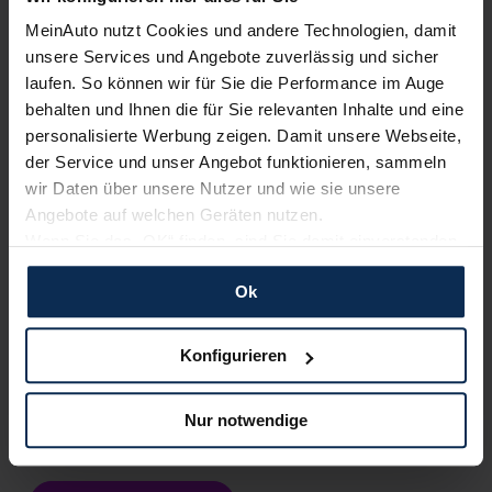
MeinAuto nutzt Cookies und andere Technologien, damit
Nachrichten
unsere Services und Angebote zuverlässig und sicher
laufen. So können wir für Sie die Performance im Auge
behalten und Ihnen die für Sie relevanten Inhalte und eine
KI-generiert
personalisierte Werbung zeigen. Damit unsere Webseite,
der Service und unser Angebot funktionieren, sammeln
wir Daten über unsere Nutzer und wie sie unsere
Angebote auf welchen Geräten nutzen.
Wenn Sie das „OK“ finden, sind Sie damit einverstanden
und erlauben uns Cookies für unseren Service zu
Ok
verwenden und diese Daten an Dritte weiterzugeben,
etwa an unsere Marketingpartner. Falls Sie dem nicht
Mercedes-AMG S-Klasse: Manufaktur-Paket
zustimmen möchten, beschränken wir uns auf die
Konfigurieren
mit exklusiven Farben
wesentlichen Cookies. Leider können wir unsere Inhalte
dann nicht auf Sie zuschneiden und Sie somit nicht
Die Mercedes-AMG S-Klasse kommt künftig mit mehr
Nur notwendige
Individualität und Exklusivität daher. Das Manufaktur
perfekt auf dem Weg zu Ihrem Neuwagen unterstützen.
Interieur-Paket beinhaltet unter anderem exklusive Farben.
Sie können die Einstellungen jederzeit anpassen oder
widerrufen.