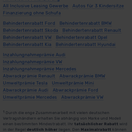
All Inclusive Leasing Gewerbe
Autos für 3 Kindersitze
Finanzierung ohne Schufa
Behindertenrabatt Ford
Behindertenrabatt BMW
Behindertenrabatt Skoda
Behindertenrabatt Renault
Behindertenrabatt VW
Behindertenrabatt Opel
Behindertenrabatt Kia
Behindertenrabatt Hyundai
Inzahlungnahmeprämie Audi
Inzahlungnahmeprämie VW
Inzahlungnahmeprämie Mercedes
Abwrackprämie Renault
Abwrackprämie BMW
Umweltprämie Tesla
Umweltprämie Mini
Abwrackprämie Audi
Abwrackprämie Ford
Umweltprämie Mercedes
Abwrackprämie VW
1
Durch die enge Zusammenarbeit mit vielen deutschen
Vertragshändlern erhalten Sie abhängig von Marke und Modell
einen bestimmten Mindestrabatt. Ihr
tatsächlicher Rabatt
wird
in der Regel
deutlich höher
liegen. Den
Maximalrabatt
können