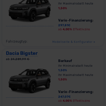
Standarddatenschutzklauseln (Art. 46 Abs. 2 lit. c
Ihr Maximalrabatt heute
1,50
%
DSGVO) oder wenn Sie hierzu Ihre Einwilligung freiwillig
erteilen. Nähere Informationen zu den bestehenden
Datenschutzklauseln können Sie über den Kontakt zu
Vario-Finanzierung
2
unserem Datenschutzbeauftragten unter
297,81
€
ab
4,00%
Effektivzins
datenschutz@meinauto.de anfordern.
Fahrzeugtyp:
Modellseite & Konfigurator
»
Datenschutzerklärung
|
Impressum
Dacia Bigster
ab
24.289,99
€
Barkauf
Ihr Minimalrabatt heute
1,50
%
Ihr Maximalrabatt heute
1,50
%
Vario-Finanzierung
2
247,07
€
ab
4,00%
Effektivzins