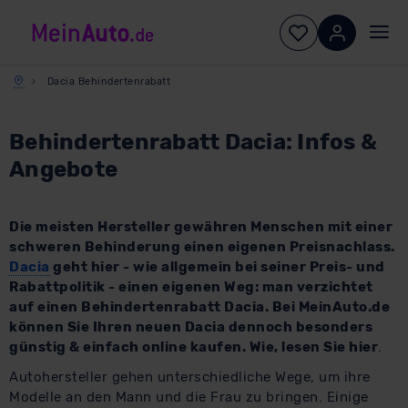
Dacia Behindertenrabatt
Behindertenrabatt Dacia: Infos &
Angebote
Die meisten Hersteller gewähren Menschen mit einer
schweren Behinderung einen eigenen Preisnachlass.
Dacia
geht hier - wie allgemein bei seiner Preis- und
Rabattpolitik - einen eigenen Weg: man verzichtet
auf einen Behindertenrabatt Dacia. Bei MeinAuto.de
können Sie Ihren neuen Dacia dennoch besonders
günstig & einfach online kaufen. Wie, lesen Sie hier
.
Autohersteller gehen unterschiedliche Wege, um ihre
Modelle an den Mann und die Frau zu bringen. Einige