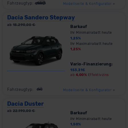
Fahrzeugtyp:
Modellseite & Konfigurator
»
Dacia Sandero Stepway
ab
15.290,00
€
Barkauf
Ihr Minimalrabatt heute
1,25
%
Ihr Maximalrabatt heute
1,25
%
Vario-Finanzierung
2
153,31
€
ab
4,00%
Effektivzins
Fahrzeugtyp:
Modellseite & Konfigurator
»
Dacia Duster
ab
22.190,00
€
Barkauf
Ihr Minimalrabatt heute
1,50
%