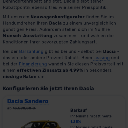
Behindertenrabatt anbietet. Dacia bleibt seiner
Rabattpolitik ebenso treu wie seiner Preispolitik.
Mit unserem
Neuwagenkonfigurator
finden Sie im
Handumdrehen Ihren
Dacia
zu einem unvergleichlich
günstigen Preis. Außerdem stellen sich im Nu Ihre
Wunsch-Ausstattung
zusammen - und wählen die
Konditionen Ihrer bevorzugten Zahlungsart.
Bei der
Barzahlung
gibt es bei uns - selbst bei
Dacia
-
das ein oder andere Prozent Rabatt. Beim
Leasing
und
bei der
Finanzierung
wandeln Sie diesen Preisvorteil mit
einem
effektiven Zinssatz ab 4,99%
in besonders
niedrige Raten
um.
Konfigurieren Sie jetzt Ihren Dacia
Dacia Sandero
ab
13.590,00
€
Barkauf
Ihr Minimalrabatt heute
1,25
%
Ihr Maximalrabatt heute