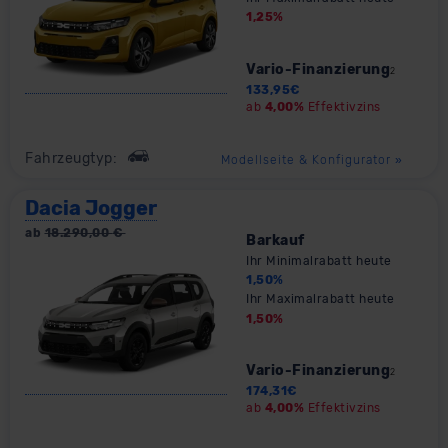
1,25
%
Vario-Finanzierung
2
133,95
€
ab
4,00%
Effektivzins
Fahrzeugtyp:
Modellseite & Konfigurator
»
Dacia Jogger
ab
18.290,00
€
Barkauf
Ihr Minimalrabatt heute
1,50
%
Ihr Maximalrabatt heute
1,50
%
Vario-Finanzierung
2
174,31
€
ab
4,00%
Effektivzins