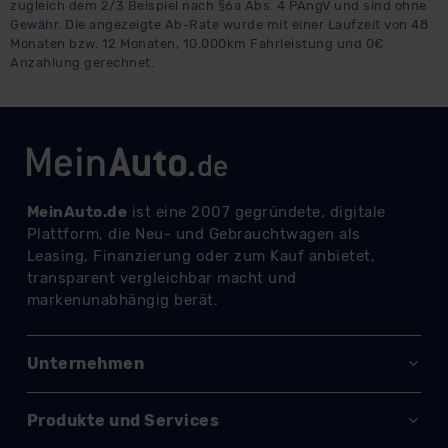
zugleich dem 2/3 Beispiel nach §6a Abs. 4 PAngV und sind ohne
Gewähr. Die angezeigte Ab-Rate wurde mit einer Laufzeit von 48
Monaten bzw. 12 Monaten, 10.000km Fahrleistung und 0€
Anzahlung gerechnet.