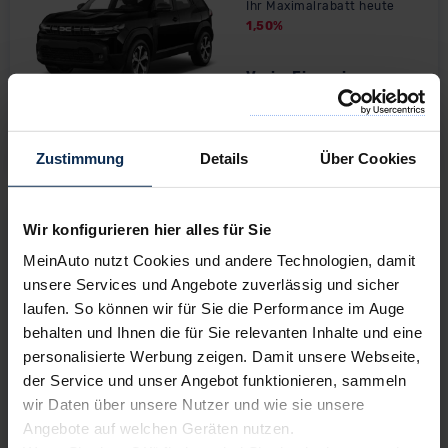
Ihr Maximalrabatt heute
1,50
%
Vario-Finanzierung
2
215,92
€
ab
4,00%
Effektivzins
Zustimmung
Details
Über Cookies
Fahrzeugtyp:
Modellseite & Konfigurator
»
Dacia Duster Hybrid
Wir konfigurieren hier alles für Sie
ab
25.690,01
€
Barkauf
MeinAuto nutzt Cookies und andere Technologien, damit
Ihr Minimalrabatt heute
unsere Services und Angebote zuverlässig und sicher
1,50
%
laufen. So können wir für Sie die Performance im Auge
Ihr Maximalrabatt heute
1,50
%
behalten und Ihnen die für Sie relevanten Inhalte und eine
personalisierte Werbung zeigen. Damit unsere Webseite,
Vario-Finanzierung
der Service und unser Angebot funktionieren, sammeln
2
248,63
€
wir Daten über unsere Nutzer und wie sie unsere
ab
4,00%
Effektivzins
Angebote auf welchen Geräten nutzen.