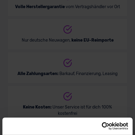
Volle Herstellergarantie
vom Vertragshändler vor Ort
Nur deutsche Neuwagen,
keine EU-Reimporte
Alle Zahlungsarten:
Barkauf, Finanzierung, Leasing
Keine Kosten:
Unser Service ist für dich 100%
kostenfrei