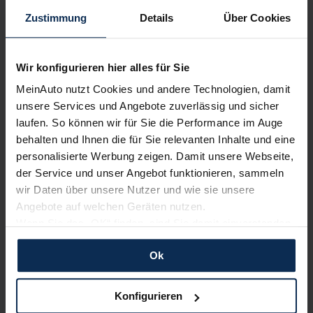
Zustimmung
Details
Über Cookies
Wir sind stolz auf eine hohe
Kundenzufriedenheit!
Wir konfigurieren hier alles für Sie
MeinAuto.de hat langjährige Erfahrungen auf dem
Neuwagenmarkt in Deutschland. Unsere Kunden haben
MeinAuto nutzt Cookies und andere Technologien, damit
dadurch ihr Wunschauto zum Top-Rabatt erhalten und
unsere Services und Angebote zuverlässig und sicher
bewerten unsere Arbeit positiv.
laufen. So können wir für Sie die Performance im Auge
behalten und Ihnen die für Sie relevanten Inhalte und eine
personalisierte Werbung zeigen. Damit unsere Webseite,
Sehen Sie sich unsere Bewertungen an:
der Service und unser Angebot funktionieren, sammeln
wir Daten über unsere Nutzer und wie sie unsere
Angebote auf welchen Geräten nutzen.
Wenn Sie das „OK“ finden, sind Sie damit einverstanden
und erlauben uns Cookies für unseren Service zu
Ok
verwenden und diese Daten an Dritte weiterzugeben,
etwa an unsere Marketingpartner. Falls Sie dem nicht
zustimmen möchten, beschränken wir uns auf die
Erfahren Sie mehr über das Urteil unserer Kunden
Konfigurieren
wesentlichen Cookies. Leider können wir unsere Inhalte