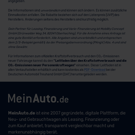
angegeben.
Die Informationen sind
unverbindlich
und können sich ändern. Es können zusätzliche
Einmalkosten anfallen. Die Rabatte beziehen sich auf den Listenpreis (UVP) des
Herstellers. Änderungen seitens des Herstellers sind kurzfristig möglich.
Dein Partner für Leasing, Finanzierung und Vario-Finanzierung ist Mobility Concept
GmbH (Grünwalder Weg 34, 82041 Oberhaching). Für die Annahme eines Antrags ist
eine gute Bonität erforderlich. Alle Angaben sind unverbindlich und entsprechen
dem 2/3-Beispiel gemäß § 6a der Preisangabenverordnung (PAngV) Abs. 4 und sind
ohne Gewähr.
Für Informationen zum offiziellen Kraftstoffverbrauch und den CO₂-Emissionen
neuer Fahrzeuge kannst du den
"Leitfaden über den Kraftstoffverbrauch und die
CO₂-Emissionen neuer Personenkraftwagen"
einsehen. Dieser Leitfaden ist in
allen Verkaufsstellen erhältlich und kann kostenlos als
PDF-Download
bei der
Deutschen Automobil Treuhand GmbH (DAT) heruntergeladen werden.
MeinAuto.de
ist eine 2007 gegründete, digitale Plattform, die
Neu- und Gebrauchtwagen als Leasing, Finanzierung oder
zum Kauf anbietet, transparent vergleichbar macht und
markenunabhängig berät.