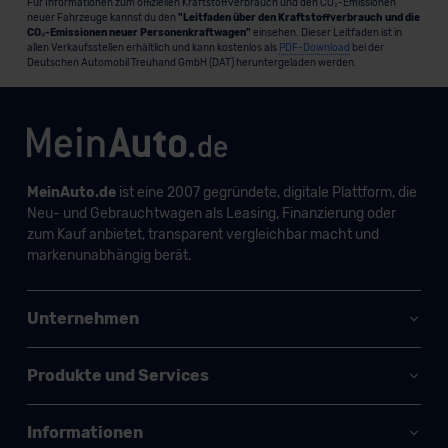
Für Informationen zum offiziellen Kraftstoffverbrauch und den CO₂-Emissionen
neuer Fahrzeuge kannst du den
"Leitfaden über den Kraftstoffverbrauch und die
CO₂-Emissionen neuer Personenkraftwagen"
einsehen. Dieser Leitfaden ist in
allen Verkaufsstellen erhältlich und kann kostenlos als
PDF-Download
bei der
Deutschen Automobil Treuhand GmbH (DAT) heruntergeladen werden.
MeinAuto.de
ist eine 2007 gegründete, digitale Plattform, die
Neu- und Gebrauchtwagen als Leasing, Finanzierung oder
zum Kauf anbietet, transparent vergleichbar macht und
markenunabhängig berät.
Unternehmen
Produkte und Services
Informationen