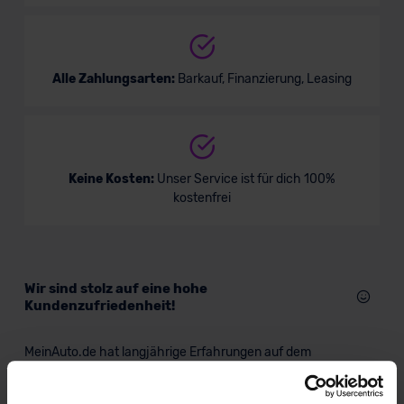
Alle Zahlungsarten:
Barkauf, Finanzierung, Leasing
Keine Kosten:
Unser Service ist für dich 100%
kostenfrei
Wir sind stolz auf eine hohe
Kundenzufriedenheit!
MeinAuto.de hat langjährige Erfahrungen auf dem
Neuwagenmarkt in Deutschland. Unsere Kunden haben
dadurch ihr Wunschauto zum Top-Rabatt erhalten und