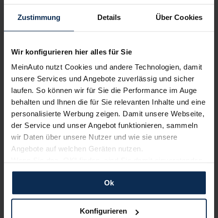
bewerten unsere Arbeit positiv.
Zustimmung
Details
Über Cookies
Sehen Sie sich unsere Bewertungen an:
Wir konfigurieren hier alles für Sie
MeinAuto nutzt Cookies und andere Technologien, damit
unsere Services und Angebote zuverlässig und sicher
laufen. So können wir für Sie die Performance im Auge
behalten und Ihnen die für Sie relevanten Inhalte und eine
personalisierte Werbung zeigen. Damit unsere Webseite,
der Service und unser Angebot funktionieren, sammeln
Erfahren Sie mehr über das Urteil unserer Kunden
wir Daten über unsere Nutzer und wie sie unsere
Angebote auf welchen Geräten nutzen.
Wenn Sie das „OK“ finden, sind Sie damit einverstanden
Nachrichten
und erlauben uns Cookies für unseren Service zu
Ok
verwenden und diese Daten an Dritte weiterzugeben,
KI-generiert
etwa an unsere Marketingpartner. Falls Sie dem nicht
zustimmen möchten, beschränken wir uns auf die
Konfigurieren