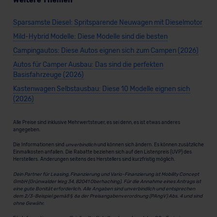
Weitere Themen
Sparsamste Diesel: Spritsparende Neuwagen mit Dieselmotor
Mild-Hybrid Modelle: Diese Modelle sind die besten
Campingautos: Diese Autos eignen sich zum Campen (2026)
Autos für Camper Ausbau: Das sind die perfekten
Basisfahrzeuge (2026)
Kastenwagen Selbstausbau: Diese 10 Modelle eignen sich
(2026)
Alle Preise sind inklusive Mehrwertsteuer, es sei denn, es ist etwas anderes
angegeben.
Die Informationen sind
unverbindlich
und können sich ändern. Es können zusätzliche
Einmalkosten anfallen. Die Rabatte beziehen sich auf den Listenpreis (UVP) des
Herstellers. Änderungen seitens des Herstellers sind kurzfristig möglich.
Dein Partner für Leasing, Finanzierung und Vario-Finanzierung ist Mobility Concept
GmbH (Grünwalder Weg 34, 82041 Oberhaching). Für die Annahme eines Antrags ist
eine gute Bonität erforderlich. Alle Angaben sind unverbindlich und entsprechen
dem 2/3-Beispiel gemäß § 6a der Preisangabenverordnung (PAngV) Abs. 4 und sind
ohne Gewähr.