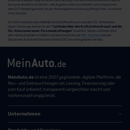
GmbH (Grünwalder Weg 34, 82041 Oberhaching). Für die Annahme eines Antrags ist
eine gute Bonität erforderlich. Alle Angaben sind unverbindlich und entsprechen
dem 2/3-Beispiel gemäß § 6a der Preisangabenverordnung (PAngV) Abs. 4 und sind
ohne Gewähr.
Für Informationen zum offiziellen Kraftstoffverbrauch und den CO₂-Emissionen
neuer Fahrzeuge kannst du den
"Leitfaden über den Kraftstoffverbrauch und die
CO₂-Emissionen neuer Personenkraftwagen"
einsehen. Dieser Leitfaden ist in
allen Verkaufsstellen erhältlich und kann kostenlos als
PDF-Download
bei der
Deutschen Automobil Treuhand GmbH (DAT) heruntergeladen werden.
MeinAuto.de
ist eine 2007 gegründete, digitale Plattform, die
Neu- und Gebrauchtwagen als Leasing, Finanzierung oder
zum Kauf anbietet, transparent vergleichbar macht und
markenunabhängig berät.
Unternehmen