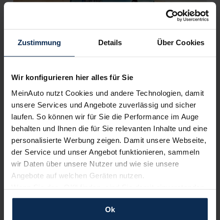
Zustimmung
Details
Über Cookies
Alternativen zum VW e-up! im Test: Fiat 500e,
Wir konfigurieren hier alles für Sie
Renault Zoe oder Twingo Electric?
MeinAuto nutzt Cookies und andere Technologien, damit
unsere Services und Angebote zuverlässig und sicher
laufen. So können wir für Sie die Performance im Auge
KI-generiert
behalten und Ihnen die für Sie relevanten Inhalte und eine
personalisierte Werbung zeigen. Damit unsere Webseite,
der Service und unser Angebot funktionieren, sammeln
wir Daten über unsere Nutzer und wie sie unsere
Angebote auf welchen Geräten nutzen.
Wenn Sie das „OK“ finden, sind Sie damit einverstanden
und erlauben uns Cookies für unseren Service zu
Ok
verwenden und diese Daten an Dritte weiterzugeben,
Fiat 500e vs. Smart EQ fortwo: Zwei aufgeweckte