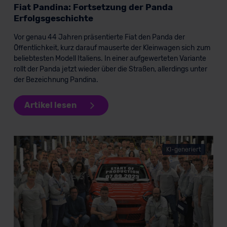
Fiat Pandina: Fortsetzung der Panda
Datenschutzklauseln können Sie über den Kontakt zu
Erfolgsgeschichte
unserem Datenschutzbeauftragten unter
datenschutz@meinauto.de anfordern.
Vor genau 44 Jahren präsentierte Fiat den Panda der
Öffentlichkeit, kurz darauf mauserte der Kleinwagen sich zum
Datenschutzerklärung
|
Impressum
beliebtesten Modell Italiens. In einer aufgewerteten Variante
rollt der Panda jetzt wieder über die Straßen, allerdings unter
der Bezeichnung Pandina.
Artikel lesen
KI-generiert