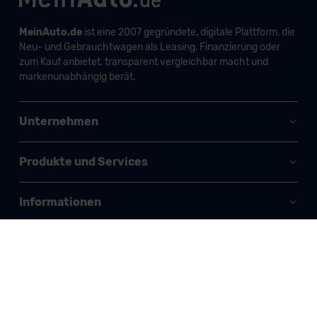
MeinAuto.de
ist eine 2007 gegründete, digitale Plattform, die
Neu- und Gebrauchtwagen als Leasing, Finanzierung oder
zum Kauf anbietet, transparent vergleichbar macht und
markenunabhängig berät.
Unternehmen
Produkte und Services
Informationen