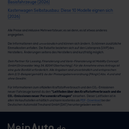
Basisfahrzeuge (2026)
Kastenwagen Selbstausbau: Diese 10 Modelle eignen sich
(2026)
Alle Preise sind inklusive Mehrwertsteuer, es sei denn, es ist etwas anderes
angegeben.
Die Informationen sind
unverbindlich
und können sich ändern. Es können zusätzliche
Einmalkosten anfallen. Die Rabatte beziehen sich auf den Listenpreis (UVP) des
Herstellers. Änderungen seitens des Herstellers sind kurzfristig möglich.
Dein Partner für Leasing, Finanzierung und Vario-Finanzierung ist Mobility Concept
GmbH (Grünwalder Weg 34, 82041 Oberhaching). Für die Annahme eines Antrags ist
eine gute Bonität erforderlich. Alle Angaben sind unverbindlich und entsprechen
dem 2/3-Beispiel gemäß § 6a der Preisangabenverordnung (PAngV) Abs. 4 und sind
ohne Gewähr.
Für Informationen zum offiziellen Kraftstoffverbrauch und den CO₂-Emissionen
neuer Fahrzeuge kannst du den
"Leitfaden über den Kraftstoffverbrauch und die
CO₂-Emissionen neuer Personenkraftwagen"
einsehen. Dieser Leitfaden ist in
allen Verkaufsstellen erhältlich und kann kostenlos als
PDF-Download
bei der
Deutschen Automobil Treuhand GmbH (DAT) heruntergeladen werden.