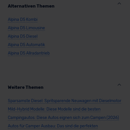
Kommission (Art. 45 Abs. 1 DSGVO), von
Alternativen Themen
Standarddatenschutzklauseln (Art. 46 Abs. 2 lit. c
DSGVO) oder wenn Sie hierzu Ihre Einwilligung freiwillig
Alpina D5 Kombi
erteilen. Nähere Informationen zu den bestehenden
Alpina D5 Limousine
Datenschutzklauseln können Sie über den Kontakt zu
unserem Datenschutzbeauftragten unter
Alpina D5 Diesel
datenschutz@meinauto.de anfordern.
Alpina D5 Automatik
Alpina D5 Allradantrieb
Datenschutzerklärung
|
Impressum
Weitere Themen
Sparsamste Diesel: Spritsparende Neuwagen mit Dieselmotor
Mild-Hybrid Modelle: Diese Modelle sind die besten
Campingautos: Diese Autos eignen sich zum Campen (2026)
Autos für Camper Ausbau: Das sind die perfekten