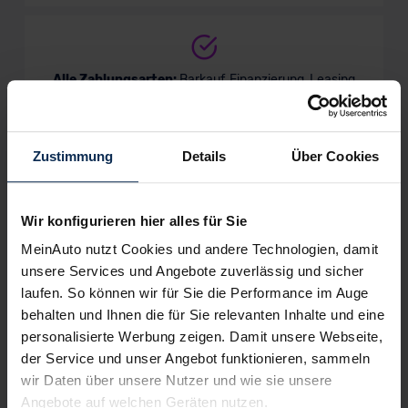
Alle Zahlungsarten:
Barkauf, Finanzierung, Leasing
Zustimmung
Details
Über Cookies
Keine Kosten:
Unser Service ist für dich 100%
kostenfrei
Wir konfigurieren hier alles für Sie
MeinAuto nutzt Cookies und andere Technologien, damit
unsere Services und Angebote zuverlässig und sicher
Wir sind stolz auf eine hohe
laufen. So können wir für Sie die Performance im Auge
Kundenzufriedenheit!
behalten und Ihnen die für Sie relevanten Inhalte und eine
personalisierte Werbung zeigen. Damit unsere Webseite,
MeinAuto.de hat langjährige Erfahrungen auf dem
der Service und unser Angebot funktionieren, sammeln
Neuwagenmarkt in Deutschland. Unsere Kunden haben
wir Daten über unsere Nutzer und wie sie unsere
dadurch ihr Wunschauto zum Top-Rabatt erhalten und
Angebote auf welchen Geräten nutzen.