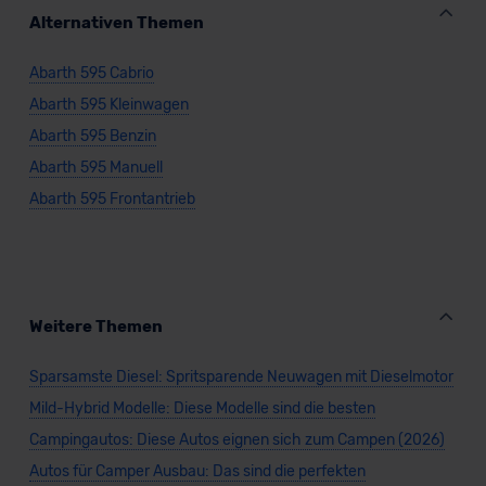
Kommission (Art. 45 Abs. 1 DSGVO), von
Alternativen Themen
Standarddatenschutzklauseln (Art. 46 Abs. 2 lit. c
DSGVO) oder wenn Sie hierzu Ihre Einwilligung freiwillig
Abarth 595 Cabrio
erteilen. Nähere Informationen zu den bestehenden
Abarth 595 Kleinwagen
Datenschutzklauseln können Sie über den Kontakt zu
unserem Datenschutzbeauftragten unter
Abarth 595 Benzin
datenschutz@meinauto.de anfordern.
Abarth 595 Manuell
Abarth 595 Frontantrieb
Datenschutzerklärung
|
Impressum
Weitere Themen
Sparsamste Diesel: Spritsparende Neuwagen mit Dieselmotor
Mild-Hybrid Modelle: Diese Modelle sind die besten
Campingautos: Diese Autos eignen sich zum Campen (2026)
Autos für Camper Ausbau: Das sind die perfekten