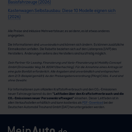
Basisfahrzeuge (2026)
Kastenwagen Selbstausbau: Diese 10 Modelle eignen sich
(2026)
Alle Preise sind inklusive Mehrwertsteuer, es sei denn, es ist etwas anderes
angegeben.
Die Informationen sind
unverbindlich
und können sich ändern. Es können zusätzliche
Einmalkosten anfallen. Die Rabatte beziehen sich auf den Listenpreis (UVP) des
Herstellers. Änderungen seitens des Herstellers sind kurzfristig möglich.
Dein Partner für Leasing, Finanzierung und Vario-Finanzierung ist Mobility Concept
GmbH (Grünwalder Weg 34, 82041 Oberhaching). Für die Annahme eines Antrags ist
eine gute Bonität erforderlich. Alle Angaben sind unverbindlich und entsprechen
dem 2/3-Beispiel gemäß § 6a der Preisangabenverordnung (PAngV) Abs. 4 und sind
ohne Gewähr.
Für Informationen zum offiziellen Kraftstoffverbrauch und den CO₂-Emissionen
neuer Fahrzeuge kannst du den
"Leitfaden über den Kraftstoffverbrauch und die
CO₂-Emissionen neuer Personenkraftwagen"
einsehen. Dieser Leitfaden ist in
allen Verkaufsstellen erhältlich und kann kostenlos als
PDF-Download
bei der
Deutschen Automobil Treuhand GmbH (DAT) heruntergeladen werden.