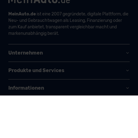
MeinAuto.de
ist eine 2007 gegründete, digitale Plattform, die
Neu- und Gebrauchtwagen als Leasing, Finanzierung oder
zum Kauf anbietet, transparent vergleichbar macht und
markenunabhängig berät.
Unternehmen
Produkte und Services
Informationen