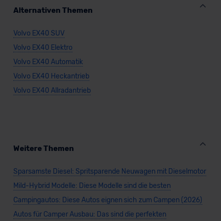
Kommission (Art. 45 Abs. 1 DSGVO), von
Alternativen Themen
Standarddatenschutzklauseln (Art. 46 Abs. 2 lit. c
DSGVO) oder wenn Sie hierzu Ihre Einwilligung freiwillig
Volvo EX40 SUV
erteilen. Nähere Informationen zu den bestehenden
Volvo EX40 Elektro
Datenschutzklauseln können Sie über den Kontakt zu
unserem Datenschutzbeauftragten unter
Volvo EX40 Automatik
datenschutz@meinauto.de anfordern.
Volvo EX40 Heckantrieb
Volvo EX40 Allradantrieb
Datenschutzerklärung
|
Impressum
Weitere Themen
Sparsamste Diesel: Spritsparende Neuwagen mit Dieselmotor
Mild-Hybrid Modelle: Diese Modelle sind die besten
Campingautos: Diese Autos eignen sich zum Campen (2026)
Autos für Camper Ausbau: Das sind die perfekten