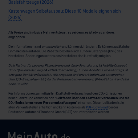
Basisfahrzeuge (2026)
Kastenwagen Selbstausbau: Diese 10 Modelle eignen sich
(2026)
Alle Preise sind inklusive Mehrwertsteuer, es sei denn, es ist etwas anderes
angegeben.
Die Informationen sind
unverbindlich
und können sich ändern. Es können zusätzliche
Einmalkosten anfallen. Die Rabatte beziehen sich auf den Listenpreis (UVP) des
Herstellers. Änderungen seitens des Herstellers sind kurzfristig möglich.
Dein Partner für Leasing, Finanzierung und Vario-Finanzierung ist Mobility Concept
GmbH (Grünwalder Weg 34, 82041 Oberhaching). Für die Annahme eines Antrags ist
eine gute Bonität erforderlich. Alle Angaben sind unverbindlich und entsprechen
dem 2/3-Beispiel gemäß § 6a der Preisangabenverordnung (PAngV) Abs. 4 und sind
ohne Gewähr.
Für Informationen zum offiziellen Kraftstoffverbrauch und den CO₂-Emissionen
neuer Fahrzeuge kannst du den
"Leitfaden über den Kraftstoffverbrauch und die
CO₂-Emissionen neuer Personenkraftwagen"
einsehen. Dieser Leitfaden ist in
allen Verkaufsstellen erhältlich und kann kostenlos als
PDF-Download
bei der
Deutschen Automobil Treuhand GmbH (DAT) heruntergeladen werden.