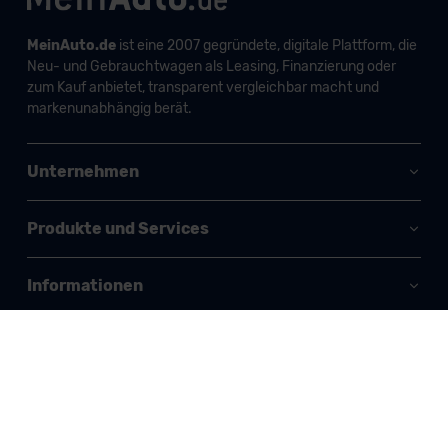
MeinAuto.de
ist eine 2007 gegründete, digitale Plattform, die
Neu- und Gebrauchtwagen als Leasing, Finanzierung oder
zum Kauf anbietet, transparent vergleichbar macht und
markenunabhängig berät.
Unternehmen
Produkte und Services
Informationen