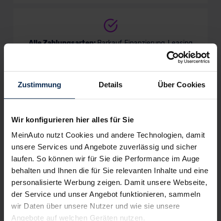
Alle Zahlungsarten:
Barkauf, Finanzierung, Leasing
Zustimmung
Details
Über Cookies
Keine Kosten:
Unser Service ist für dich 100%
kostenfrei
Wir konfigurieren hier alles für Sie
MeinAuto nutzt Cookies und andere Technologien, damit
unsere Services und Angebote zuverlässig und sicher
Wir sind stolz auf eine hohe
laufen. So können wir für Sie die Performance im Auge
Kundenzufriedenheit!
behalten und Ihnen die für Sie relevanten Inhalte und eine
personalisierte Werbung zeigen. Damit unsere Webseite,
MeinAuto.de hat langjährige Erfahrungen auf dem
der Service und unser Angebot funktionieren, sammeln
Neuwagenmarkt in Deutschland. Unsere Kunden haben
wir Daten über unsere Nutzer und wie sie unsere
dadurch ihr Wunschauto zum Top-Rabatt erhalten und
Angebote auf welchen Geräten nutzen.