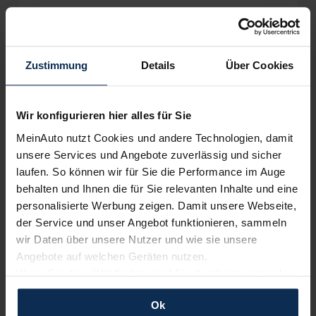
Zustimmung
Details
Über Cookies
Wir sind stolz auf eine hohe
Kundenzufriedenheit!
Wir konfigurieren hier alles für Sie
MeinAuto.de hat langjährige Erfahrungen auf dem
Neuwagenmarkt in Deutschland. Unsere Kunden haben
MeinAuto nutzt Cookies und andere Technologien, damit
dadurch ihr Wunschauto zum Top-Rabatt erhalten und
unsere Services und Angebote zuverlässig und sicher
bewerten unsere Arbeit positiv.
laufen. So können wir für Sie die Performance im Auge
behalten und Ihnen die für Sie relevanten Inhalte und eine
personalisierte Werbung zeigen. Damit unsere Webseite,
Sehen Sie sich unsere Bewertungen an:
der Service und unser Angebot funktionieren, sammeln
wir Daten über unsere Nutzer und wie sie unsere
Angebote auf welchen Geräten nutzen.
Wenn Sie das „OK“ finden, sind Sie damit einverstanden
und erlauben uns Cookies für unseren Service zu
Ok
verwenden und diese Daten an Dritte weiterzugeben,