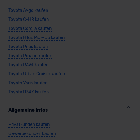
Datenschutzklauseln können Sie über den Kontakt zu
Toyota Aygo kaufen
unserem Datenschutzbeauftragten unter
Toyota C-HR kaufen
datenschutz@meinauto.de anfordern.
Toyota Corolla kaufen
Datenschutzerklärung
|
Impressum
Toyota Hilux Pick-Up kaufen
Toyota Prius kaufen
Toyota Proace kaufen
Toyota RAV4 kaufen
Toyota Urban Cruiser kaufen
Toyota Yaris kaufen
Toyota BZ4X kaufen
Allgemeine Infos
Privatkunden kaufen
Gewerbekunden kaufen