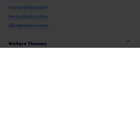
Frontantrieb kaufen
Heckantrieb kaufen
Allradantrieb kaufen
Weitere Themen
Sparsamste Diesel: Spritsparende Neuwagen mit Dieselmotor
Mild-Hybrid Modelle: Diese Modelle sind die besten
Campingautos: Diese Autos eignen sich zum Campen (2026)
Autos für Camper Ausbau: Das sind die perfekten
Basisfahrzeuge (2026)
Kastenwagen Selbstausbau: Diese 10 Modelle eignen sich
(2026)
Alle Preise sind inklusive Mehrwertsteuer, es sei denn, es ist etwas anderes
angegeben.
Die Informationen sind
unverbindlich
und können sich ändern. Es können zusätzliche