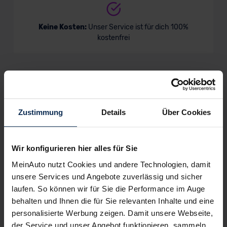
Renault Trafic E-Tech Kastenwagen
Keine Kosten:
Unser Service ist für dich 100%
kostenfrei
Verkauf startet in Kürze
Wir sind stolz auf eine hohe
Kundenzufriedenheit!
Zustimmung
Details
Über Cookies
MeinAuto.de hat langjährige Erfahrungen auf dem
Neuwagenmarkt in Deutschland. Unsere Kunden haben
dadurch ihr Wunschauto zum Top-Rabatt erhalten und
Wir konfigurieren hier alles für Sie
bewerten unsere Arbeit positiv.
MeinAuto nutzt Cookies und andere Technologien, damit
unsere Services und Angebote zuverlässig und sicher
laufen. So können wir für Sie die Performance im Auge
Sehen Sie sich unsere Bewertungen an:
behalten und Ihnen die für Sie relevanten Inhalte und eine
personalisierte Werbung zeigen. Damit unsere Webseite,
der Service und unser Angebot funktionieren, sammeln