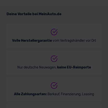
Renault Trafic Doppelkabine
Kastenwagen
Deine Vorteile bei MeinAuto.de
Nutzfahrzeug
Verkauf startet in Kürze
Volle Herstellergarantie
vom Vertragshändler vor Ort
Bald verfügbar
Nur deutsche Neuwagen,
keine EU-Reimporte
Alle Zahlungsarten:
Barkauf, Finanzierung, Leasing