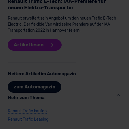
Renault Trafic E-Tech: IAA-Premiere für
der EU erfolgt, erfolgt dies ausschließlich auf der
neuen Elektro-Transporter
Grundlage eines Angemessenheitsbeschlusses der EU-
Kommission (Art. 45 Abs. 1 DSGVO), von
Renault erweitert sein Angebot um den neuen Trafic E-Tech
Standarddatenschutzklauseln (Art. 46 Abs. 2 lit. c
Electric. Der flexible Van wird seine Premiere auf der IAA
DSGVO) oder wenn Sie hierzu Ihre Einwilligung freiwillig
Transportation 2022 in Hannover feiern.
erteilen. Nähere Informationen zu den bestehenden
Datenschutzklauseln können Sie über den Kontakt zu
Artikel lesen
unserem Datenschutzbeauftragten unter
datenschutz@meinauto.de anfordern.
Datenschutzerklärung
|
Impressum
Weitere Artikel im Automagazin
zum Automagazin
Mehr zum Thema
Renault Trafic kaufen
Renault Trafic Leasing