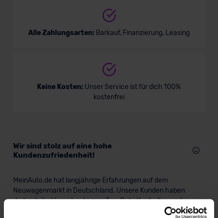
Alle Zahlungsarten:
Barkauf, Finanzierung, Leasing
Keine Kosten:
Unser Service ist für dich 100%
kostenfrei
Wir sind stolz auf eine hohe
Kundenzufriedenheit!
MeinAuto.de hat langjährige Erfahrungen auf dem
Neuwagenmarkt in Deutschland. Unsere Kunden haben
dadurch ihr Wunschauto zum Top-Rabatt erhalten und
bewerten unsere Arbeit positiv.