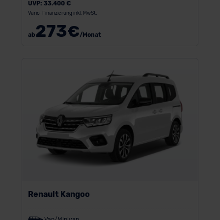
UVP:
33.400 €
Vario-Finanzierung inkl. MwSt.
273
€
ab
/Monat
Renault Kangoo
Van/Minivan