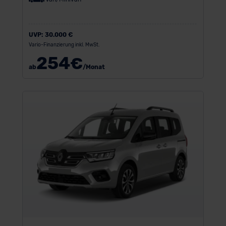
UVP:
30.000 €
Vario-Finanzierung inkl. MwSt.
254
€
ab
/Monat