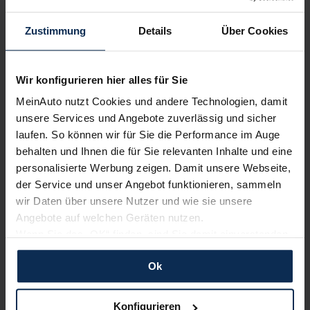
Zustimmung
Details
Über Cookies
Sehen Sie sich unsere Bewertungen an:
Wir konfigurieren hier alles für Sie
MeinAuto nutzt Cookies und andere Technologien, damit
unsere Services und Angebote zuverlässig und sicher
laufen. So können wir für Sie die Performance im Auge
behalten und Ihnen die für Sie relevanten Inhalte und eine
Erfahren Sie mehr über das Urteil unserer Kunden
personalisierte Werbung zeigen. Damit unsere Webseite,
der Service und unser Angebot funktionieren, sammeln
wir Daten über unsere Nutzer und wie sie unsere
Angebote auf welchen Geräten nutzen.
Testberichte
Wenn Sie das „OK“ finden, sind Sie damit einverstanden
und erlauben uns Cookies für unseren Service zu
KI-generiert
Ok
verwenden und diese Daten an Dritte weiterzugeben,
etwa an unsere Marketingpartner. Falls Sie dem nicht
zustimmen möchten, beschränken wir uns auf die
Konfigurieren