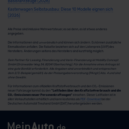
Basisfahrzeuge (2026)
Kastenwagen Selbstausbau: Diese 10 Modelle eignen sich
(2026)
Alle Preise sind inklusive Mehrwertsteuer, es sei denn, es ist etwas anderes
angegeben.
Die Informationen sind
unverbindlich
und können sich ändern. Es können zusätzliche
Einmalkosten anfallen. Die Rabatte beziehen sich auf den Listenpreis (UVP) des
Herstellers. Änderungen seitens des Herstellers sind kurzfristig möglich.
Dein Partner für Leasing, Finanzierung und Vario-Finanzierung ist Mobility Concept
GmbH (Grünwalder Weg 34, 82041 Oberhaching). Für die Annahme eines Antrags ist
eine gute Bonität erforderlich. Alle Angaben sind unverbindlich und entsprechen
dem 2/3-Beispiel gemäß § 6a der Preisangabenverordnung (PAngV) Abs. 4 und sind
ohne Gewähr.
Für Informationen zum offiziellen Kraftstoffverbrauch und den CO₂-Emissionen
neuer Fahrzeuge kannst du den
"Leitfaden über den Kraftstoffverbrauch und die
CO₂-Emissionen neuer Personenkraftwagen"
einsehen. Dieser Leitfaden ist in
allen Verkaufsstellen erhältlich und kann kostenlos als
PDF-Download
bei der
Deutschen Automobil Treuhand GmbH (DAT) heruntergeladen werden.