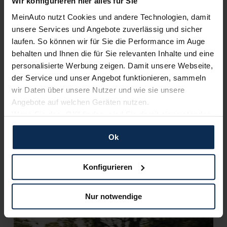
Wir konfigurieren hier alles für Sie
MeinAuto nutzt Cookies und andere Technologien, damit
unsere Services und Angebote zuverlässig und sicher
laufen. So können wir für Sie die Performance im Auge
behalten und Ihnen die für Sie relevanten Inhalte und eine
personalisierte Werbung zeigen. Damit unsere Webseite,
Peugeot 408 Hybrid: Neue 48-Volt-Variante
der Service und unser Angebot funktionieren, sammeln
spart bis zu 15 Prozent Sprit
wir Daten über unsere Nutzer und wie sie unsere
Angebote auf welchen Geräten nutzen.
Peugeot erweitert seine Hybridmodellreihe und bietet ab
Wenn Sie das „OK“ finden, sind Sie damit einverstanden
sofort den Peugeot 408 mit dem neuesten 48V-Hybridmotor
und erlauben uns Cookies für unseren Service zu
an. Damit schließt sich das Modell dem Peugeot 3008 und
Ok
dem Peugeot 5008 an, die bereits als Hybrid unterwegs sind.
verwenden und diese Daten an Dritte weiterzugeben,
etwa an unsere Marketingpartner. Falls Sie dem nicht
zustimmen möchten, beschränken wir uns auf die
Artikel lesen
Konfigurieren
wesentlichen Cookies. Leider können wir unsere Inhalte
dann nicht auf Sie zuschneiden und Sie somit nicht
Nur notwendige
perfekt auf dem Weg zu Ihrem Neuwagen unterstützen.
KI-generiert
Sie können die Einstellungen jederzeit anpassen oder
widerrufen.