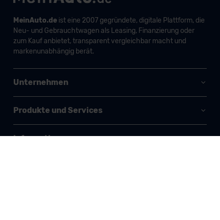
MeinAuto.de
ist eine 2007 gegründete, digitale Plattform, die
Neu- und Gebrauchtwagen als Leasing, Finanzierung oder
zum Kauf anbietet, transparent vergleichbar macht und
markenunabhängig berät.
Unternehmen
Produkte und Services
Informationen