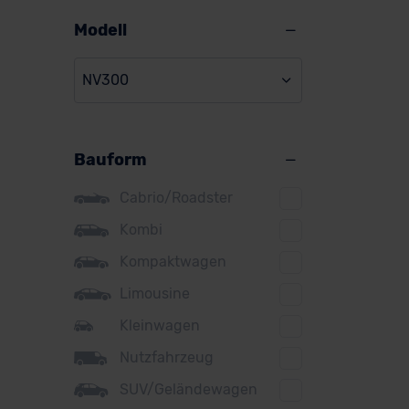
Alpine
Modell
Audi
NV300
BMW
BYD
Bauform
Citroen
Cupra
Cabrio/Roadster
DS
Kombi
Kompaktwagen
Dacia
Limousine
Fiat
Kleinwagen
Ford
Nutzfahrzeug
Honda
SUV/Geländewagen
Hyundai