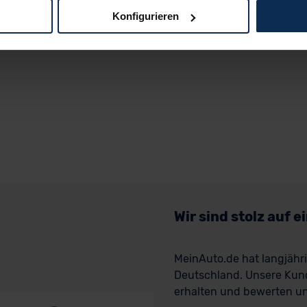
Konfigurieren
logien und Cookies gilt – soweit keine detaillierteren Angaben e
ger außerhalb der EU zu übermitteln oder dort verarbeiten zu la
rhalb der EU erfolgt, erfolgt dies ausschließlich auf der Grundl
 der EU-Kommission (Art. 45 Abs. 1 DSGVO), von Standarddate
n Sie hierzu Ihre Einwilligung freiwillig erteilen. Nähere Infor
 Sie über den Kontakt zu unserem Datenschutzbeauftragten un
pressum
Wir sind stolz auf 
MeinAuto.de hat langjäh
Deutschland. Unsere Kun
erhalten und bewerten uns