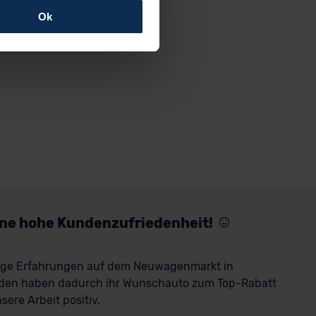
Ok
rfolgen: Wir beabsichtigen
ssen. Soweit eine
age eines
nschutzklauseln (Art. 46
mationen zu den bestehenden
ter datenschutz@meinauto.de
eine hohe Kundenzufriedenheit!
rige Erfahrungen auf dem Neuwagenmarkt in
den haben dadurch ihr Wunschauto zum Top-Rabatt
ere Arbeit positiv.