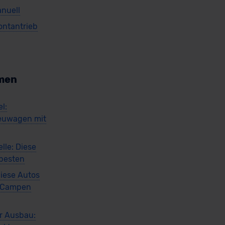
nuell
ontantrieb
men
l:
euwagen mit
lle: Diese
 besten
iese Autos
m Campen
r Ausbau: