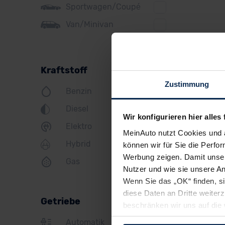
Sportwagen/Coupé
Jeep
Van/Minivan
KIA
Land Rover
Kraftstoff
Lexus
Zustimmung
Benzin
MINI
Diesel
Mazda
Wir konfigurieren hier alles 
Elektro
Mercedes
MeinAuto nutzt Cookies und 
Hybrid
können wir für Sie die Perfor
Mitsubishi
Werbung zeigen. Damit unser
Gas
Nissan
Nutzer und wie sie unsere A
Wenn Sie das „OK“ finden, s
Opel
diese Daten an Dritte weite
Getriebe
beschränken wir uns auf die 
Peugeot
Sie somit nicht perfekt auf
Automatik