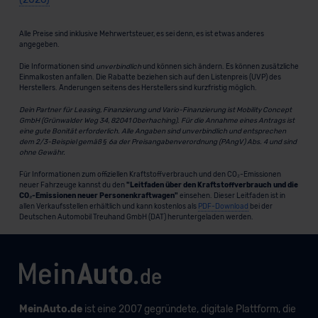
Alle Preise sind inklusive Mehrwertsteuer, es sei denn, es ist etwas anderes
angegeben.
Die Informationen sind
unverbindlich
und können sich ändern. Es können zusätzliche
Einmalkosten anfallen. Die Rabatte beziehen sich auf den Listenpreis (UVP) des
Herstellers. Änderungen seitens des Herstellers sind kurzfristig möglich.
Dein Partner für Leasing, Finanzierung und Vario-Finanzierung ist Mobility Concept
GmbH (Grünwalder Weg 34, 82041 Oberhaching). Für die Annahme eines Antrags ist
eine gute Bonität erforderlich. Alle Angaben sind unverbindlich und entsprechen
dem 2/3-Beispiel gemäß § 6a der Preisangabenverordnung (PAngV) Abs. 4 und sind
ohne Gewähr.
Für Informationen zum offiziellen Kraftstoffverbrauch und den CO₂-Emissionen
neuer Fahrzeuge kannst du den
"Leitfaden über den Kraftstoffverbrauch und die
CO₂-Emissionen neuer Personenkraftwagen"
einsehen. Dieser Leitfaden ist in
allen Verkaufsstellen erhältlich und kann kostenlos als
PDF-Download
bei der
Deutschen Automobil Treuhand GmbH (DAT) heruntergeladen werden.
MeinAuto.de
ist eine 2007 gegründete, digitale Plattform, die