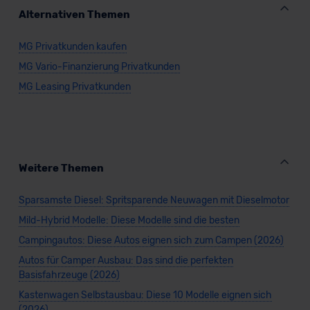
Kommission (Art. 45 Abs. 1 DSGVO), von
Alternativen Themen
Standarddatenschutzklauseln (Art. 46 Abs. 2 lit. c
DSGVO) oder wenn Sie hierzu Ihre Einwilligung freiwillig
MG Privatkunden kaufen
erteilen. Nähere Informationen zu den bestehenden
MG Vario-Finanzierung Privatkunden
Datenschutzklauseln können Sie über den Kontakt zu
unserem Datenschutzbeauftragten unter
MG Leasing Privatkunden
datenschutz@meinauto.de anfordern.
Datenschutzerklärung
|
Impressum
Weitere Themen
Sparsamste Diesel: Spritsparende Neuwagen mit Dieselmotor
Mild-Hybrid Modelle: Diese Modelle sind die besten
Campingautos: Diese Autos eignen sich zum Campen (2026)
Autos für Camper Ausbau: Das sind die perfekten
Basisfahrzeuge (2026)
Kastenwagen Selbstausbau: Diese 10 Modelle eignen sich
(2026)