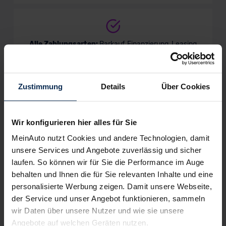
Alle Zahlungsarten:
Barkauf, Finanzierung, Leasing
Zustimmung
Details
Über Cookies
Keine Kosten:
Unser Service ist für dich 100%
kostenfrei
Wir konfigurieren hier alles für Sie
MeinAuto nutzt Cookies und andere Technologien, damit
unsere Services und Angebote zuverlässig und sicher
Wir sind stolz auf eine hohe
laufen. So können wir für Sie die Performance im Auge
Kundenzufriedenheit!
behalten und Ihnen die für Sie relevanten Inhalte und eine
personalisierte Werbung zeigen. Damit unsere Webseite,
MeinAuto.de hat langjährige Erfahrungen auf dem
der Service und unser Angebot funktionieren, sammeln
Neuwagenmarkt in Deutschland. Unsere Kunden haben
wir Daten über unsere Nutzer und wie sie unsere
dadurch ihr Wunschauto zum Top-Rabatt erhalten und
Angebote auf welchen Geräten nutzen.