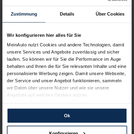
Zustimmung
Details
Über Cookies
Nachrichten
KI-generiert
Wir konfigurieren hier alles für Sie
MeinAuto nutzt Cookies und andere Technologien, damit
unsere Services und Angebote zuverlässig und sicher
laufen. So können wir für Sie die Performance im Auge
behalten und Ihnen die für Sie relevanten Inhalte und eine
personalisierte Werbung zeigen. Damit unsere Webseite,
der Service und unser Angebot funktionieren, sammeln
wir Daten über unsere Nutzer und wie sie unsere
Mercedes-Benz GLE: Modellpflege mit
Angebote auf welchen Geräten nutzen.
deutlichem Preisanstieg
Wenn Sie das „OK“ finden, sind Sie damit einverstanden
und erlauben uns Cookies für unseren Service zu
Mercedes-Benz wertet den GLE weiter auf. Der Wagen erhält
neben einem Facelift auch Updates bei der Technik. Allerdings
Ok
verwenden und diese Daten an Dritte weiterzugeben,
spiegelt sich die Modellpflege im Preis wider.
etwa an unsere Marketingpartner. Falls Sie dem nicht
zustimmen möchten, beschränken wir uns auf die
Konfigurieren