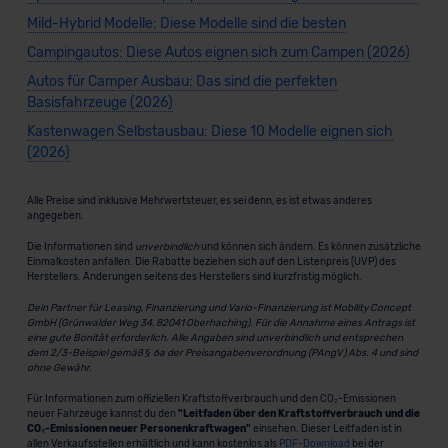
Mild-Hybrid Modelle: Diese Modelle sind die besten
Campingautos: Diese Autos eignen sich zum Campen (2026)
Autos für Camper Ausbau: Das sind die perfekten
Basisfahrzeuge (2026)
Kastenwagen Selbstausbau: Diese 10 Modelle eignen sich
(2026)
Alle Preise sind inklusive Mehrwertsteuer, es sei denn, es ist etwas anderes
angegeben.
Die Informationen sind
unverbindlich
und können sich ändern. Es können zusätzliche
Einmalkosten anfallen. Die Rabatte beziehen sich auf den Listenpreis (UVP) des
Herstellers. Änderungen seitens des Herstellers sind kurzfristig möglich.
Dein Partner für Leasing, Finanzierung und Vario-Finanzierung ist Mobility Concept
GmbH (Grünwalder Weg 34, 82041 Oberhaching). Für die Annahme eines Antrags ist
eine gute Bonität erforderlich. Alle Angaben sind unverbindlich und entsprechen
dem 2/3-Beispiel gemäß § 6a der Preisangabenverordnung (PAngV) Abs. 4 und sind
ohne Gewähr.
Für Informationen zum offiziellen Kraftstoffverbrauch und den CO₂-Emissionen
neuer Fahrzeuge kannst du den
"Leitfaden über den Kraftstoffverbrauch und die
CO₂-Emissionen neuer Personenkraftwagen"
einsehen. Dieser Leitfaden ist in
allen Verkaufsstellen erhältlich und kann kostenlos als
PDF-Download
bei der