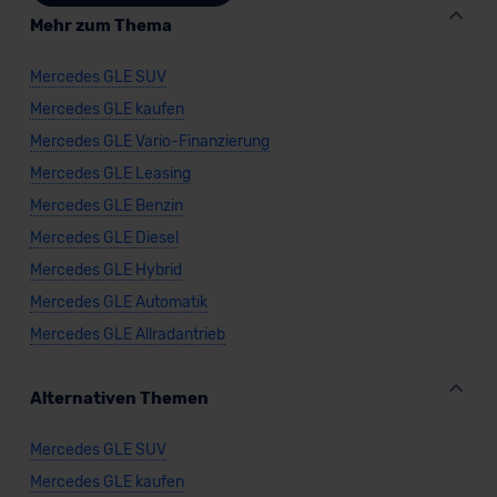
datenschutz@meinauto.de anfordern.
Mehr zum Thema
Datenschutzerklärung
|
Impressum
Mercedes GLE SUV
Mercedes GLE kaufen
Mercedes GLE Vario-Finanzierung
Mercedes GLE Leasing
Mercedes GLE Benzin
Mercedes GLE Diesel
Mercedes GLE Hybrid
Mercedes GLE Automatik
Mercedes GLE Allradantrieb
Alternativen Themen
Mercedes GLE SUV
Mercedes GLE kaufen