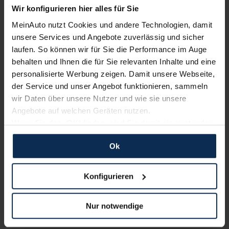
Mazda CX-6 Elektro
Wir konfigurieren hier alles für Sie
Mazda CX-6 Automatik
MeinAuto nutzt Cookies und andere Technologien, damit
Mazda CX-6 Heckantrieb
unsere Services und Angebote zuverlässig und sicher
laufen. So können wir für Sie die Performance im Auge
behalten und Ihnen die für Sie relevanten Inhalte und eine
personalisierte Werbung zeigen. Damit unsere Webseite,
Weitere Modelle der Marke
der Service und unser Angebot funktionieren, sammeln
wir Daten über unsere Nutzer und wie sie unsere
Mazda 2 kaufen
Angebote auf welchen Geräten nutzen.
Mazda 3 kaufen
Wenn Sie das „OK“ finden, sind Sie damit einverstanden
Mazda 6 kaufen
und erlauben uns Cookies für unseren Service zu
Ok
verwenden und diese Daten an Dritte weiterzugeben,
Mazda CX-30 kaufen
etwa an unsere Marketingpartner. Falls Sie dem nicht
Mazda CX-5 kaufen
zustimmen möchten, beschränken wir uns auf die
Konfigurieren
Mazda CX-60 kaufen
wesentlichen Cookies. Leider können wir unsere Inhalte
Mazda CX-80 kaufen
dann nicht auf Sie zuschneiden und Sie somit nicht
Nur notwendige
Mazda MX-5 kaufen
perfekt auf dem Weg zu Ihrem Neuwagen unterstützen.
Sie können die Einstellungen jederzeit anpassen oder