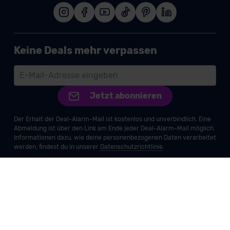
Keine Deals mehr verpassen
Jetzt abonnieren
Der Erhalt der Deal-Alarm-Mail ist kostenlos und unverbindlich. Eine
Abmeldung ist über den Link am Ende jeder Deal-Alarm-Mail möglich.
Informationen dazu, wie deine personenbezogenen Daten verarbeitet
werden, findest du in unserer
Datenschutzrichtlinie
.
Impressum
AGB
Datenschutz
Widerruf
Barrierefreiheitserklärung
Vertrag widerrufen
© 2026 MeinAuto GmbH