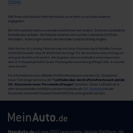
(2026)
Alle Preise sind inklusive Mehrwertsteuer, es sei denn, es ist etwas anderes
angegeben.
Die Informationen sind
unverbindlich
und können sich ändern. Es können zusätzliche
Einmalkosten anfallen. Die Rabatte beziehen sich auf den Listenpreis (UVP) des
Herstellers. Änderungen seitens des Herstellers sind kurzfristig möglich.
Dein Partner für Leasing, Finanzierung und Vario-Finanzierung ist Mobility Concept
GmbH (Grünwalder Weg 34, 82041 Oberhaching). Für die Annahme eines Antrags ist
eine gute Bonität erforderlich. Alle Angaben sind unverbindlich und entsprechen
dem 2/3-Beispiel gemäß § 6a der Preisangabenverordnung (PAngV) Abs. 4 und sind
ohne Gewähr.
Für Informationen zum offiziellen Kraftstoffverbrauch und den CO₂-Emissionen
neuer Fahrzeuge kannst du den
"Leitfaden über den Kraftstoffverbrauch und die
CO₂-Emissionen neuer Personenkraftwagen"
einsehen. Dieser Leitfaden ist in
allen Verkaufsstellen erhältlich und kann kostenlos als
PDF-Download
bei der
Deutschen Automobil Treuhand GmbH (DAT) heruntergeladen werden.
MeinAuto.de
ist eine 2007 gegründete, digitale Plattform, die