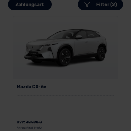
Zahlungsart
Filter (2)
Mazda CX-6e
UVP:
49.990 €
Barkauf inkl. MwSt.