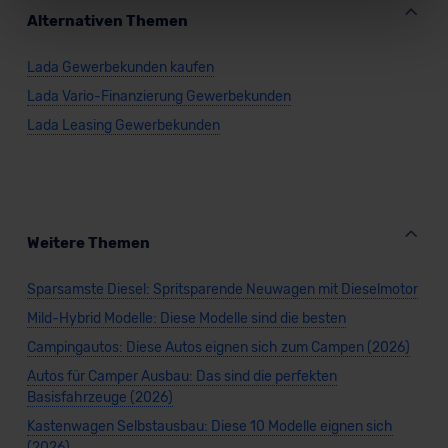
widerrufen.
Alternativen Themen
Für alle beschriebenen Technologien und Cookies gilt –
Lada Gewerbekunden kaufen
soweit keine detaillierteren Angaben erfolgen: Wir
Lada Vario-Finanzierung Gewerbekunden
beabsichtigen nicht, diese Daten an Empfänger
außerhalb der EU zu übermitteln oder dort verarbeiten zu
Lada Leasing Gewerbekunden
lassen. Soweit eine Übermittlung in ein Land außerhalb
der EU erfolgt, erfolgt dies ausschließlich auf der
Grundlage eines Angemessenheitsbeschlusses der EU-
Kommission (Art. 45 Abs. 1 DSGVO), von
Weitere Themen
Standarddatenschutzklauseln (Art. 46 Abs. 2 lit. c
DSGVO) oder wenn Sie hierzu Ihre Einwilligung freiwillig
Sparsamste Diesel: Spritsparende Neuwagen mit Dieselmotor
erteilen. Nähere Informationen zu den bestehenden
Datenschutzklauseln können Sie über den Kontakt zu
Mild-Hybrid Modelle: Diese Modelle sind die besten
unserem Datenschutzbeauftragten unter
Campingautos: Diese Autos eignen sich zum Campen (2026)
datenschutz@meinauto.de anfordern.
Autos für Camper Ausbau: Das sind die perfekten
Basisfahrzeuge (2026)
Datenschutzerklärung
|
Impressum
Kastenwagen Selbstausbau: Diese 10 Modelle eignen sich
(2026)