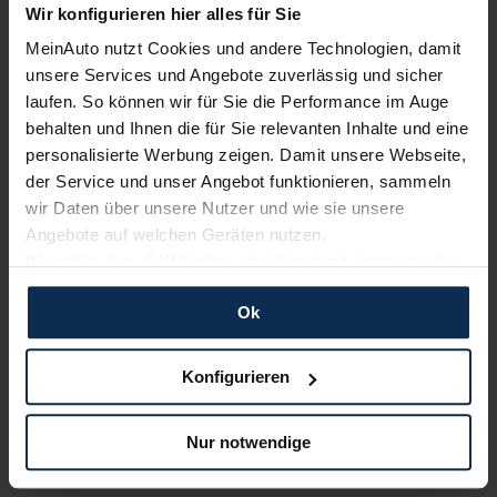
bewerten unsere Arbeit positiv.
Wir konfigurieren hier alles für Sie
MeinAuto nutzt Cookies und andere Technologien, damit
unsere Services und Angebote zuverlässig und sicher
Sehen Sie sich unsere Bewertungen an:
laufen. So können wir für Sie die Performance im Auge
behalten und Ihnen die für Sie relevanten Inhalte und eine
personalisierte Werbung zeigen. Damit unsere Webseite,
der Service und unser Angebot funktionieren, sammeln
wir Daten über unsere Nutzer und wie sie unsere
Angebote auf welchen Geräten nutzen.
Wenn Sie das „OK“ finden, sind Sie damit einverstanden
und erlauben uns Cookies für unseren Service zu
Erfahren Sie mehr über das Urteil unserer Kunden
Ok
verwenden und diese Daten an Dritte weiterzugeben,
Mehr zum Thema
etwa an unsere Marketingpartner. Falls Sie dem nicht
zustimmen möchten, beschränken wir uns auf die
Konfigurieren
Lada kaufen
wesentlichen Cookies. Leider können wir unsere Inhalte
dann nicht auf Sie zuschneiden und Sie somit nicht
Lada Vario-Finanzierung
Nur notwendige
perfekt auf dem Weg zu Ihrem Neuwagen unterstützen.
Lada Leasing
Sie können die Einstellungen jederzeit anpassen oder