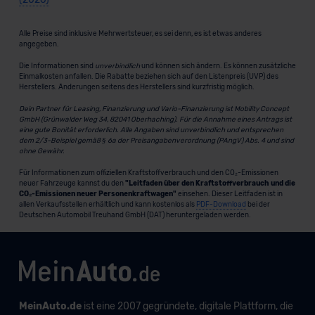
Alle Preise sind inklusive Mehrwertsteuer, es sei denn, es ist etwas anderes
angegeben.
Die Informationen sind
unverbindlich
und können sich ändern. Es können zusätzliche
Einmalkosten anfallen. Die Rabatte beziehen sich auf den Listenpreis (UVP) des
Herstellers. Änderungen seitens des Herstellers sind kurzfristig möglich.
Dein Partner für Leasing, Finanzierung und Vario-Finanzierung ist Mobility Concept
GmbH (Grünwalder Weg 34, 82041 Oberhaching). Für die Annahme eines Antrags ist
eine gute Bonität erforderlich. Alle Angaben sind unverbindlich und entsprechen
dem 2/3-Beispiel gemäß § 6a der Preisangabenverordnung (PAngV) Abs. 4 und sind
ohne Gewähr.
Für Informationen zum offiziellen Kraftstoffverbrauch und den CO₂-Emissionen
neuer Fahrzeuge kannst du den
"Leitfaden über den Kraftstoffverbrauch und die
CO₂-Emissionen neuer Personenkraftwagen"
einsehen. Dieser Leitfaden ist in
allen Verkaufsstellen erhältlich und kann kostenlos als
PDF-Download
bei der
Deutschen Automobil Treuhand GmbH (DAT) heruntergeladen werden.
MeinAuto.de
ist eine 2007 gegründete, digitale Plattform, die