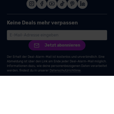
Keine Deals mehr verpassen
Jetzt abonnieren
Der Erhalt der Deal-Alarm-Mail ist kostenlos und unverbindlich. Eine
Abmeldung ist über den Link am Ende jeder Deal-Alarm-Mail möglich.
Informationen dazu, wie deine personenbezogenen Daten verarbeitet
werden, findest du in unserer
Datenschutzrichtlinie
.
Impressum
AGB
Datenschutz
Widerruf
Barrierefreiheitserklärung
Vertrag widerrufen
© 2026 MeinAuto GmbH